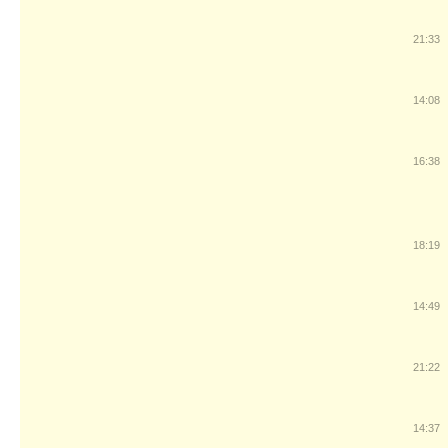
21:33
14:08
16:38
18:19
14:49
21:22
14:37