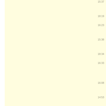
15:37
18:19
16:23
15:38
18:34
16:33
16:08
14:53