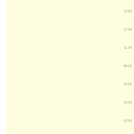
13:03
17:34
11:34
08:18
15:22
13:23
12:52