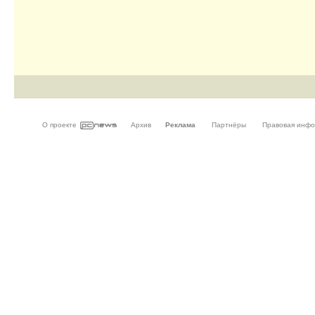
О проекте
Архив
Реклама
Партнёры
Правовая инф