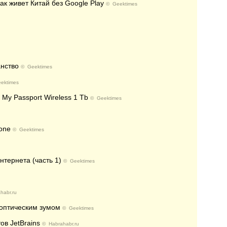
ак живет Китай без Google Play
©
Geektimes
анство
©
Geektimes
ektimes
 My Passport Wireless 1 Tb
©
Geektimes
one
©
Geektimes
нтернета (часть 1)
©
Geektimes
habr.ru
 оптическим зумом
©
Geektimes
в JetBrains
©
Habrahabr.ru