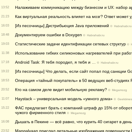
Налаживаем коммуникацию между бизнесом и UX: набор а
13:52
Как виртуальная реальность влияет на мозг? Ответ может у
21:23
[Из песочницы] Дистрибьюция Java приложений
16:03
©
Habrahabr.ru
Документируем ошибки в Doxygen
18:48
©
Habrahabr.ru
Статистические задачи идентификации сетевых структур
19:03
©
Использование гибких силиконовых нагревателей при рабо
11:38
Android Task: Я тебя породил, я тебя и …
17:18
©
Habrahabr.ru
[Из песочницы] Что делать, если сайт попал под санкции G
19:22
Операция «тайный покупатель» в 50 ведущих веб-студиях 
18:53
Кто на самом деле видит мобильную рекламу?
20:52
©
Megamozg
Haystack – универсальная модель «умного дома»
11:07
©
Geektimes
ФАС предлагает брать с компаний штраф до 15% от оборот
15:22
чужого фирменного стиля
©
Megamozg
Дышать в Пекине — всё равно, что курить 40 сигарет в день
16:08
Mangalyaan прислал детальные изображения поверхности
23:52