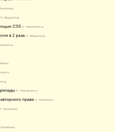
Geektimes
©
Megamozg
омощью CSS
©
Habrahabr.ru
чти в 2 раза
©
Megamozg
rahabr.ru
ktimes
habr.ru
mozg
 доклады
©
Habrahabr.ru
авторского права
©
Geektimes
©
Geektimes
©
Geektimes