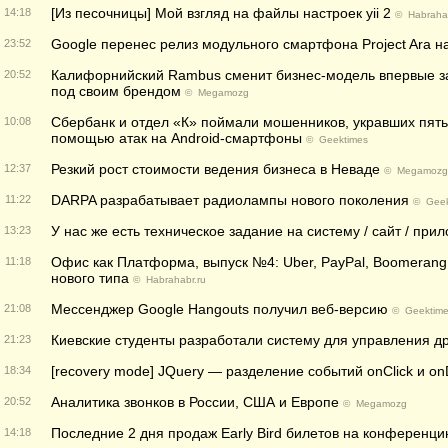
[Из песочницы] Мой взгляд на файлы настроек yii 2
14:18
©
Habrahab
Google перенес релиз модульного смартфона Project Ara 
23:52
Калифорнийский Rambus сменит бизнес-модель впервые за
20:52
под своим брендом
©
Megamozg
Сбербанк и отдел «К» поймали мошенников, укравших пять 
10:08
помощью атак на Android-смартфоны
©
Geektimes
Резкий рост стоимости ведения бизнеса в Неваде
12:37
©
Megamozg
DARPA разрабатывает радиолампы нового поколения
11:22
©
Geek
У нас же есть техническое задание на систему / сайт / при
13:23
Офис как Платформа, выпуск №4: Uber, PayPal, Boomerang
11:18
нового типа
©
Habrahabr.ru
Мессенджер Google Hangouts получил веб-версию
21:08
©
Geektim
Киевские студенты разработали систему для управления 
21:23
[recovery mode] JQuery — разделение событий onСlick и onD
18:34
Аналитика звонков в России, США и Европе
20:52
©
Megamozg
Последние 2 дня продаж Early Bird билетов на конференц
14:18