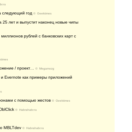
r.ru
на следующий год
©
Geektimes
 25 лет и выпустит наконец новые чипы
миллионов рублей с банковских карт с
times
ложение / проект…
©
Megamozg
 и Evernote как примеры приложений
es
дронами с помощью жестов
©
Geektimes
blСlick
©
Habrahabr.ru
ию MBLTdev
©
Habrahabr.ru