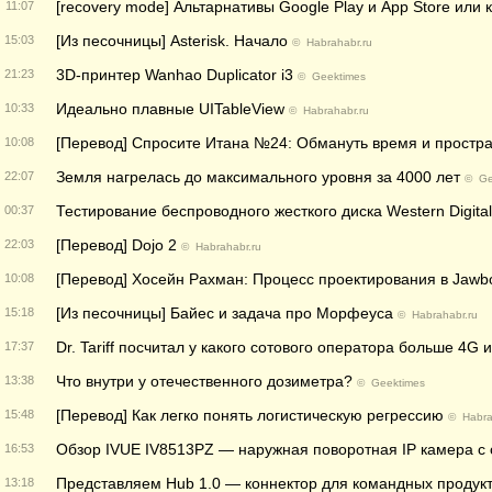
[recovery mode] Альтарнативы Google Play и App Store или к
11:07
[Из песочницы] Asterisk. Начало
15:03
©
Habrahabr.ru
3D-принтер Wanhao Duplicator i3
21:23
©
Geektimes
Идеально плавные UITableView
10:33
©
Habrahabr.ru
[Перевод] Спросите Итана №24: Обмануть время и простр
10:08
Земля нагрелась до максимального уровня за 4000 лет
22:07
©
Ge
Тестирование беспроводного жесткого диска Western Digital
00:37
[Перевод] Dojo 2
22:03
©
Habrahabr.ru
[Перевод] Хосейн Рахман: Процесс проектирования в Jawb
10:08
[Из песочницы] Байес и задача про Морфеуса
15:18
©
Habrahabr.ru
Dr. Tariff посчитал у какого сотового оператора больше 4G и
17:37
Что внутри у отечественного дозиметра?
13:38
©
Geektimes
[Перевод] Как легко понять логистическую регрессию
15:48
©
Habra
Обзор IVUE IV8513PZ — наружная поворотная IP камера с
16:53
Представляем Hub 1.0 — коннектор для командных продукто
13:18