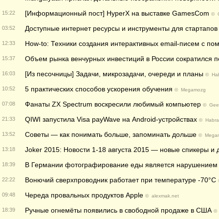
[Информационный пост] HyperX на выставке GamesCom
15:22
©
Доступные интернет ресурсы и инструменты для стартапов
03:52
How-to: Техники создания интерактивных email-писем с п
12:33
Объем рынка венчурных инвестиций в России сократился по
15:37
[Из песочницы] Задачи, микрозадачи, очереди и планы
16:03
©
Hab
5 практических способов ускорения обучения
10:52
©
Megamozg
Фанаты ZX Spectrum воскресили любимый компьютер
07:08
©
Gee
QIWI запустила Visa payWave на Android-устройствах
21:33
©
Habra
Советы — как понимать больше, запоминать дольше
13:52
©
Mega
Joker 2015: Новости 1-18 августа 2015 — новые спикеры и
13:18
В Германии фотографирование еды является нарушением 
18:39
Вонючий сверхпроводник работает при температуре -70°C
22:22
Череда провальных продуктов Apple
09:48
©
alexmak.net
Ручные огнемёты появились в свободной продаже в США
18:39