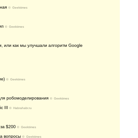
рная
©
Geektimes
ип
©
Geektimes
м, или как мы улучшали алгоритм Google
ие)
©
Geektimes
для робомоделирования
©
Geektimes
 III
©
Habrahabr.ru
за $200
©
Geektimes
на вопросы
©
Geektimes