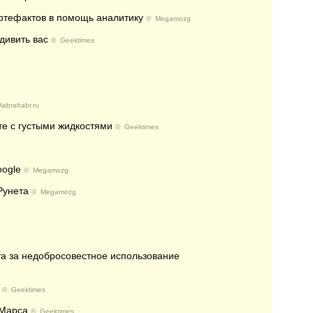
ртефактов в помощь аналитику
©
Megamozg
дивить вас
©
Geektimes
Habrahabr.ru
те с густыми жидкостями
©
Geektimes
oogle
©
Megamozg
Рунета
©
Megamozg
а за недобросовестное использование
©
Geektimes
 Марса
©
Geektimes