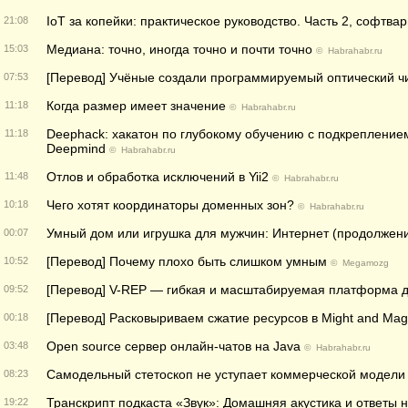
IoT за копейки: практическое руководство. Часть 2, софтва
21:08
Медиана: точно, иногда точно и почти точно
15:03
©
Habrahabr.ru
[Перевод] Учёные создали программируемый оптический ч
07:53
Когда размер имеет значение
11:18
©
Habrahabr.ru
Deephack: хакатон по глубокому обучению с подкрепление
11:18
Deepmind
©
Habrahabr.ru
Отлов и обработка исключений в Yii2
11:48
©
Habrahabr.ru
Чего хотят координаторы доменных зон?
10:18
©
Habrahabr.ru
Умный дом или игрушка для мужчин: Интернет (продолжен
00:07
[Перевод] Почему плохо быть слишком умным
10:52
©
Megamozg
[Перевод] V-REP — гибкая и масштабируемая платформа 
09:52
[Перевод] Расковыриваем сжатие ресурсов в Might and Magic
00:18
Open source сервер онлайн-чатов на Java
03:48
©
Habrahabr.ru
Самодельный стетоскоп не уступает коммерческой модели 
08:23
Транскрипт подкаста «Звук»: Домашняя акустика и ответы 
19:22