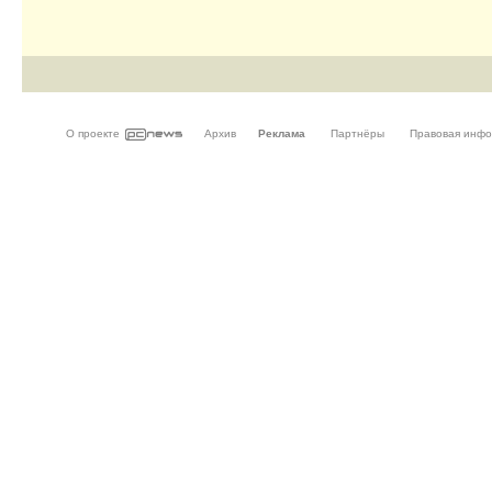
О проекте
Архив
Реклама
Партнёры
Правовая инф