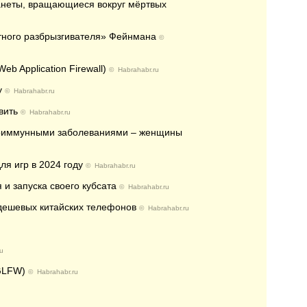
ланеты, вращающиеся вокруг мёртвых
тного разбрызгивателя» Фейнмана
©
eb Application Firewall)
©
Habrahabr.ru
y
©
Habrahabr.ru
вить
©
Habrahabr.ru
утоиммунными заболеваниями – женщины
ля игр в 2024 году
©
Habrahabr.ru
 и запуска своего кубсата
©
Habrahabr.ru
дешевых китайских телефонов
©
Habrahabr.ru
u
GLFW)
©
Habrahabr.ru