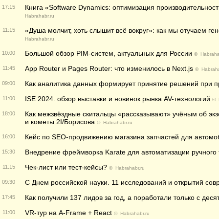
Книга «Software Dynamics: оптимизация производительнос
17:15
Habrahabr.ru
«Душа молчит, хоть слышит всё вокруг»: как мы отучаем г
11:15
Habrahabr.ru
Большой обзор PIM-систем, актуальных для России
10:00
©
Habraha
App Router и Pages Router: что изменилось в Next.js
11:45
©
Habraha
Как аналитика данных формирует принятие решений при 
09:00
ISE 2024: обзор выставки и новинок рынка AV-технологий
11:00
©
Как межзвёздные скитальцы «рассказывают» учёным об эк
18:00
и кометы 2I/Борисова
©
Habrahabr.ru
Кейс по SEO-продвижению магазина запчастей для автомо
16:00
Внедрение фреймворка Karate для автоматизации ручного 
15:30
Чек-лист или тест-кейсы?
11:15
©
Habrahabr.ru
С Днем российской науки. 11 исследований и открытий со
09:30
Как получили 137 лидов за год, а поработали только с деся
17:45
VR-тур на A-Frame + React
11:00
©
Habrahabr.ru