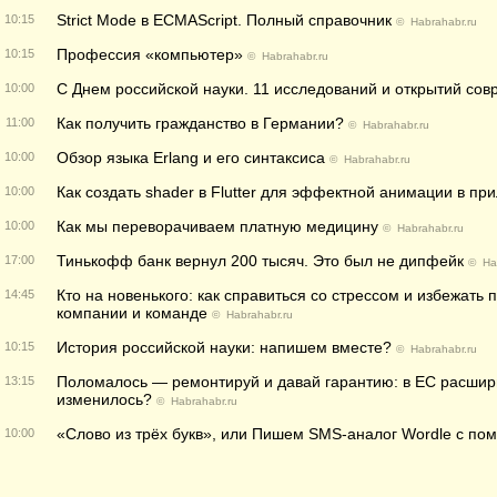
Strict Mode в ECMAScript. Полный справочник
10:15
©
Habrahabr.ru
Профессия «компьютер»
10:15
©
Habrahabr.ru
С Днем российской науки. 11 исследований и открытий со
10:00
Как получить гражданство в Германии?
11:00
©
Habrahabr.ru
Обзор языка Erlang и его синтаксиса
10:00
©
Habrahabr.ru
Как создать shader в Flutter для эффектной анимации в п
10:00
Как мы переворачиваем платную медицину
10:00
©
Habrahabr.ru
Тинькофф банк вернул 200 тысяч. Это был не дипфейк
17:00
©
Ha
Кто на новенького: как справиться со стрессом и избежать
14:45
компании и команде
©
Habrahabr.ru
История российской науки: напишем вместе?
10:15
©
Habrahabr.ru
Поломалось — ремонтируй и давай гарантию: в ЕС расшир
13:15
изменилось?
©
Habrahabr.ru
«Слово из трёх букв», или Пишем SMS-аналог Wordle с п
10:00