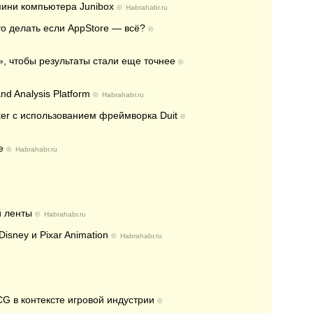
мини компьютера Junibox
©
Habrahabr.ru
о делать если AppStore — всё?
©
, чтобы результаты стали еще точнее
©
nd Analysis Platform
©
Habrahabr.ru
tter c использованием фреймворка Duit
©
e
©
Habrahabr.ru
й ленты
©
Habrahabr.ru
isney и Pixar Animation
©
Habrahabr.ru
G в контексте игровой индустрии
©