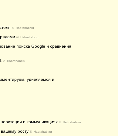
дателя
©
Habrahabr.ru
 рядами
©
Habrahabr.ru
зование поиска Google и сравнения
1
©
Habrahabr.ru
риментируем, удивляемся и
ейнеризации и коммуникациях
©
Habrahabr.ru
к вашему росту
©
Habrahabr.ru