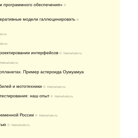
ти программного обеспечения»
©
енеративные модели галлюцинировать
©
br.ru
br.ru
проектировании интерфейсов
©
Habrahabr.ru
Habrahabr.ru
зопланетах. Пример астероида Оумуамуа
билей и мототехники
©
Habrahabr.ru
тестирования: наш опыт
©
Habrahabr.ru
временной России
©
Habrahabr.ru
тью
©
Habrahabr.ru