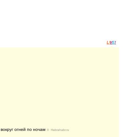
L
I
V
E
!
 вокруг огней по ночам
©
Habrahabr.ru