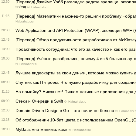
[Перевод] Джеймс Уэбб разглядел редкое зрелище: экзоп
12:30
звёзд
©
Habrahabr.ru
[Перевод] Математики наконец-то решили проблему «обра
11:15
Habrahabr.ru
Web Application and API Protection (WAAP): эволюция WAF (W
20:30
[Перевод] Обзор продуктивности разработчиков от McKinse
12:45
Проактивность сотрудника: что это за качество и как его раз
14:00
[Перевод] Учёные разобрались, почему 4 из 5 больных а
10:00
©
Habrahabr.ru
Лучшие видеокарты за свои деньги, которые можно купить д
12:45
Спутник как IT-проект. Что нужно разработчику для создания
08:00
На помойку? Никак нет! Пишем нативные приложения для 
11:15
Стеки и Очереди в Swift
09:00
©
Habrahabr.ru
Domain Driven Design в Go – это почти не больно
12:30
©
Habrahabr.r
Об отображении 10-бит цвета с использованием OpenGL (
13:15
MyBatis «на минималках»
18:00
©
Habrahabr.ru