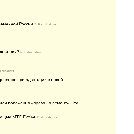
временной России
©
Habrahabr.ru
риложении?
©
Habrahabr.ru
brahabr.ru
 провалов при адаптации в новой
или положения «права на ремонт». Что
омощью MTС Exolve
©
Habrahabr.ru