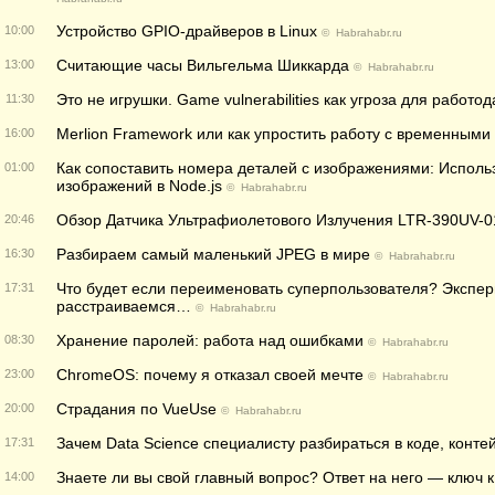
Устройство GPIO-драйверов в Linux
10:00
©
Habrahabr.ru
Считающие часы Вильгельма Шиккарда
13:00
©
Habrahabr.ru
Это не игрушки. Game vulnerabilities как угроза для работо
11:30
Merlion Framework или как упростить работу с временными
16:00
Как сопоставить номера деталей с изображениями: Исполь
01:00
изображений в Node.js
©
Habrahabr.ru
Обзор Датчика Ультрафиолетового Излучения LTR-390UV-0
20:46
Разбираем самый маленький JPEG в мире
16:30
©
Habrahabr.ru
Что будет если переименовать суперпользователя? Экспе
17:31
расстраиваемся…
©
Habrahabr.ru
Хранение паролей: работа над ошибками
08:30
©
Habrahabr.ru
ChromeOS: почему я отказал своей мечте
23:00
©
Habrahabr.ru
Страдания по VueUse
20:00
©
Habrahabr.ru
Зачем Data Science специалисту разбираться в коде, конт
17:31
Знаете ли вы свой главный вопрос? Ответ на него — ключ 
14:00