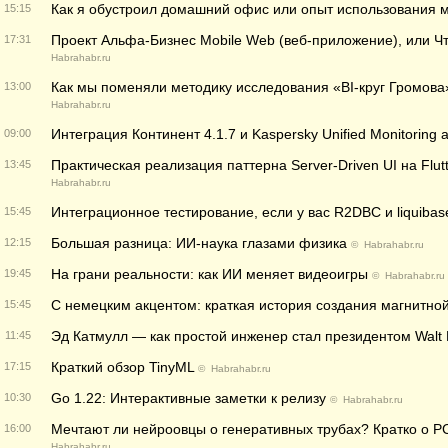
Как я обустроил домашний офис или опыт использования 
15:15
Проект Альфа-Бизнес Mobile Web (веб-приложение), или Чт
17:31
Habrahabr.ru
Как мы поменяли методику исследования «BI-круг Громова»
13:00
Habrahabr.ru
Интеграция Континент 4.1.7 и Kaspersky Unified Monitoring a
09:00
Практическая реализация паттерна Server-Driven UI на Flu
13:45
Habrahabr.ru
Интеграционное тестирование, если у вас R2DBC и liquibas
15:45
Большая разница: ИИ-наука глазами физика
12:15
©
Habrahabr.ru
На грани реальности: как ИИ меняет видеоигры
19:45
©
Habrahabr.ru
С немецким акцентом: краткая история создания магнитно
15:45
Эд Катмулл — как простой инженер стал президентом Walt D
11:45
Краткий обзор TinyML
17:15
©
Habrahabr.ru
Go 1.22: Интерактивные заметки к релизу
10:30
©
Habrahabr.ru
Мечтают ли нейроовцы о генеративных трубах? Кратко о PC
16:00
Habrahabr.ru