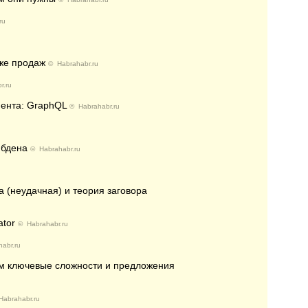
ru
аже продаж
©
Habrahabr.ru
r.ru
иента: GraphQL
©
Habrahabr.ru
ибдена
©
Habrahabr.ru
а (неудачная) и теория заговора
ator
©
Habrahabr.ru
abr.ru
м ключевые сложности и предложения
Habrahabr.ru