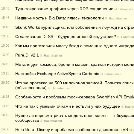
Туннелирование трафика через RDP-соединение
18:45
©
Habrahabr.
Недвижимость и Big Data: плюсы технологии
15:46
©
Habrahabr.ru
Skunk Works курильщика, или собственный лоу-код на стр
10:46
Сглаживание DLSS – будущее игровой индустрии?
13:30
©
Habrahab
Как мы приготовили массу блюд c помощью одного ингред
10:00
Pure.DI v2.1
13:00
©
Habrahabr.ru
Металл для космоса, брони и машин: краткая история мол
16:15
Настройка Exchange ActiveSync в Carbonio
13:15
©
Habrahabr.ru
Что же протекло на 500 миллионов записей. Попытка поиск
20:30
(обыкновенная)
©
Habrahabr.ru
Особенности и проблемы mock-сервера Swordfish API Emul
16:15
Что не так с умными очками и есть ли у них будущее
13:15
©
Habrah
Нужно ли пересматривать модель open source — обсуждае
16:15
сообщества
©
Habrahabr.ru
HoloTile от Disney и проблема свободного движения в VR
14:00
©