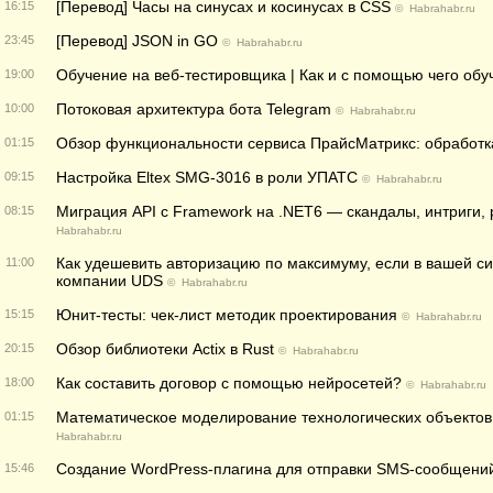
[Перевод] Часы на синусах и косинусах в CSS
16:15
©
Habrahabr.ru
[Перевод] JSON in GO
23:45
©
Habrahabr.ru
Обучение на веб-тестировщика | Как и с помощью чего обу
19:00
Потоковая архитектура бота Telegram
10:00
©
Habrahabr.ru
Обзор функциональности сервиса ПрайсМатрикс: обработк
01:15
Настройка Eltex SMG-3016 в роли УПАТС
09:15
©
Habrahabr.ru
Миграция API с Framework на .NET6 — скандалы, интриги,
08:15
Habrahabr.ru
Как удешевить авторизацию по максимуму, если в вашей с
11:00
компании UDS
©
Habrahabr.ru
Юнит-тесты: чек-лист методик проектирования
15:15
©
Habrahabr.ru
Обзор библиотеки Actix в Rust
20:15
©
Habrahabr.ru
Как составить договор с помощью нейросетей?
18:00
©
Habrahabr.ru
Математическое моделирование технологических объектов 
01:15
Habrahabr.ru
Создание WordPress-плагина для отправки SMS-сообщени
15:46