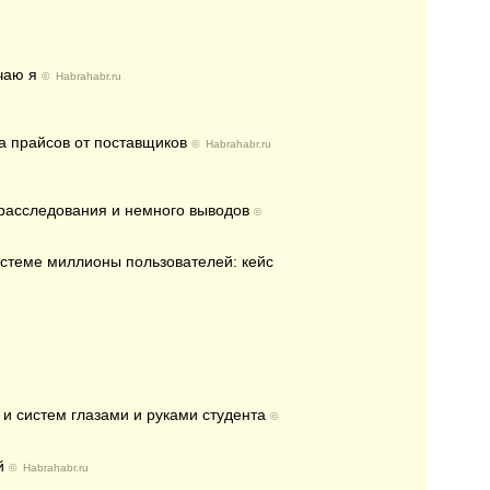
чаю я
©
Habrahabr.ru
а прайсов от поставщиков
©
Habrahabr.ru
 расследования и немного выводов
©
истеме миллионы пользователей: кейс
и систем глазами и руками студента
©
й
©
Habrahabr.ru