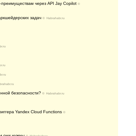
M-преимуществам через API Jay Copilot
©
ркшейдерских задач
©
Habrahabr.ru
r.ru
r.ru
r.ru
brahabr.ru
онной безопасности?
©
Habrahabr.ru
иггера Yandex Cloud Functions
©
ем они нужны
©
Habrahabr.ru