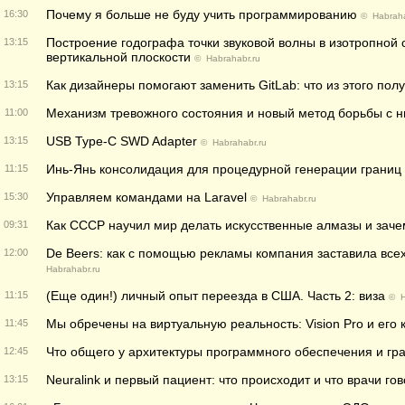
Почему я больше не буду учить программированию
16:30
©
Habraha
Построение годографа точки звуковой волны в изотропной 
13:15
вертикальной плоскости
©
Habrahabr.ru
Как дизайнеры помогают заменить GitLab: что из этого пол
13:15
Механизм тревожного состояния и новый метод борьбы с 
11:00
USB Type-C SWD Adapter
13:15
©
Habrahabr.ru
Инь-Янь консолидация для процедурной генерации границ
11:15
Управляем командами на Laravel
15:30
©
Habrahabr.ru
Как СССР научил мир делать искусственные алмазы и зач
09:31
De Beers: как с помощью рекламы компания заставила всех
12:00
Habrahabr.ru
(Еще один!) личный опыт переезда в США. Часть 2: виза
11:15
©
H
Мы обречены на виртуальную реальность: Vision Pro и его 
11:45
Что общего у архитектуры программного обеспечения и гр
12:45
Neuralink и первый пациент: что происходит и что врачи го
13:15