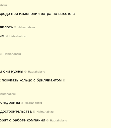
br.ru
среде при изменении ветра по высоте в
училось
©
Habrahabr.ru
ним
©
Habrahabr.ru
©
Habrahabr.ru
ем они нужны
©
Habrahabr.ru
 покупать кольцо с бриллиантом
©
abrahabr.ru
конкуренты
©
Habrahabr.ru
адостроительства
©
Habrahabr.ru
ворят о работе компании
©
Habrahabr.ru