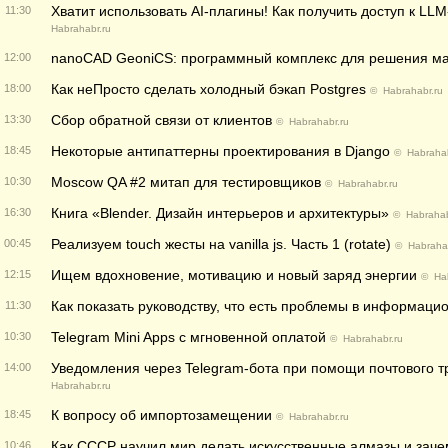
Хватит использовать AI-плагины! Как получить доступ к LL
11:30
Habrahabr.ru
nanoCAD GeoniCS: программный комплекс для решения ма
12:00
Как неПросто сделать холодный бэкап Postgres
18:00
©
Habrahabr.ru
Сбор обратной связи от клиентов
13:30
©
Habrahabr.ru
Некоторые антипаттерны проектирования в Django
18:45
©
Habrahab
Moscow QA #2 митап для тестировщиков
10:30
©
Habrahabr.ru
Книга «Blender. Дизайн интерьеров и архитектуры»
16:30
©
Habrahab
Реализуем touch жесты на vanilla js. Часть 1 (rotate)
00:45
©
Habrahab
Ищем вдохновение, мотивацию и новый заряд энергии
12:15
©
Ha
Как показать руководству, что есть проблемы в информаци
11:30
Telegram Mini Apps с мгновенной оплатой
10:30
©
Habrahabr.ru
Уведомления через Telegram-бота при помощи почтового тр
14:00
Habrahabr.ru
К вопросу об импортозамещении
18:45
©
Habrahabr.ru
Как СССР научил мир делать искусственные алмазы и зач
10:46