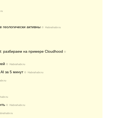
.ru
 геологически активны
©
Habrahabr.ru
t: разбираем на примере Cloudhood
©
ией
©
Habrahabr.ru
AI за 5 минут
©
Habrahabr.ru
br.ru
habr.ru
ить
©
Habrahabr.ru
brahabr.ru