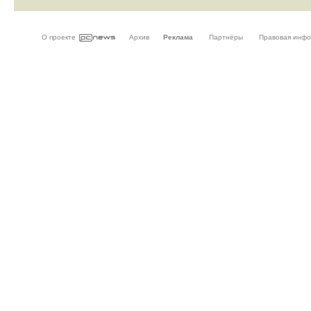
О проекте
Архив
Реклама
Партнёры
Правовая инф