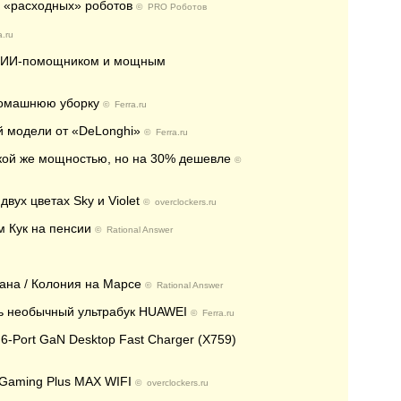
о «расходных» роботов
©
PRO Роботов
a.ru
, ИИ-помощником и мощным
 домашнюю уборку
©
Ferra.ru
й модели от «DeLonghi»
©
Ferra.ru
 такой же мощностью, но на 30% дешевле
©
вух цветах Sky и Violet
©
overclockers.ru
м Кук на пенсии
©
Rational Answer
ана / Колония на Марсе
©
Rational Answer
нь необычный ультрабук HUAWEI
©
Ferra.ru
6-Port GaN Desktop Fast Charger (X759)
Gaming Plus MAX WIFI
©
overclockers.ru