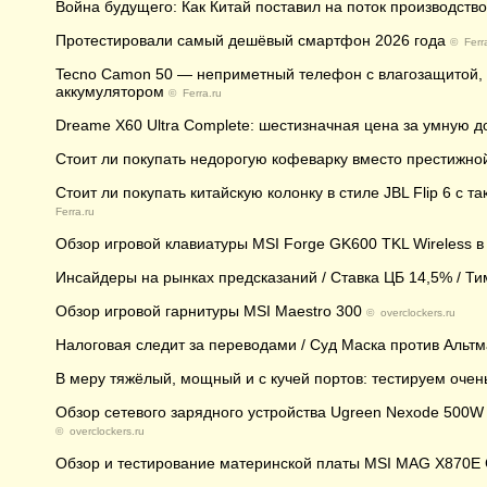
Война будущего: Как Китай поставил на поток производств
Протестировали самый дешёвый смартфон 2026 года
©
Ferr
Tecno Camon 50 — неприметный телефон с влагозащитой
аккумулятором
©
Ferra.ru
Dreame X60 Ultra Complete: шестизначная цена за умную
Стоит ли покупать недорогую кофеварку вместо престижно
Стоит ли покупать китайскую колонку в стиле JBL Flip 6 c
Ferra.ru
Обзор игровой клавиатуры MSI Forge GK600 TKL Wireless в д
Инсайдеры на рынках предсказаний / Ставка ЦБ 14,5% / Ти
Обзор игровой гарнитуры MSI Maestro 300
©
overclockers.ru
Налоговая следит за переводами / Суд Маска против Альтм
В меру тяжёлый, мощный и с кучей портов: тестируем оче
Обзор сетевого зарядного устройства Ugreen Nexode 500W 
©
overclockers.ru
Обзор и тестирование материнской платы MSI MAG X870E 