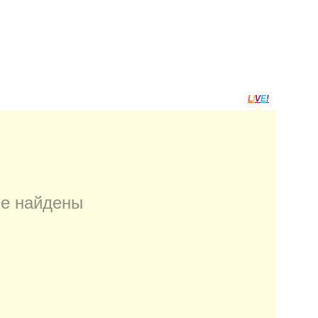
L
I
V
E
!
 не найдены