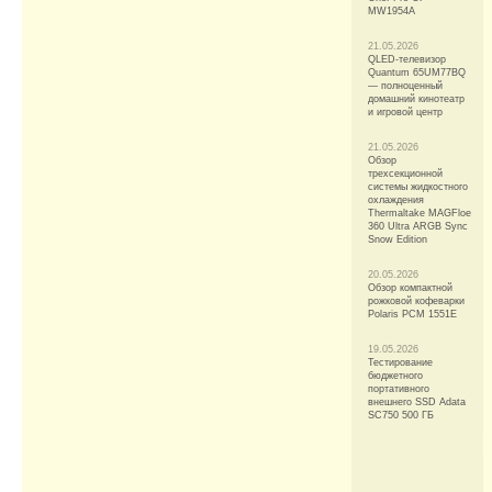
MW1954A
21.05.2026
QLED-телевизор
Quantum 65UM77BQ
— полноценный
домашний кинотеатр
и игровой центр
21.05.2026
Обзор
трехсекционной
системы жидкостного
охлаждения
Thermaltake MAGFloe
360 Ultra ARGB Sync
Snow Edition
20.05.2026
Обзор компактной
рожковой кофеварки
Polaris PCM 1551E
19.05.2026
Тестирование
бюджетного
портативного
внешнего SSD Adata
SC750 500 ГБ