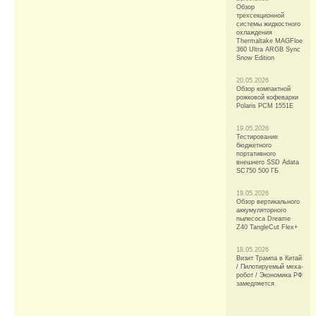
Обзор
трехсекционной
системы жидкостного
охлаждения
Thermaltake MAGFloe
360 Ultra ARGB Sync
Snow Edition
20.05.2026
Обзор компактной
рожковой кофеварки
Polaris PCM 1551E
19.05.2026
Тестирование
бюджетного
портативного
внешнего SSD Adata
SC750 500 ГБ
19.05.2026
Обзор вертикального
аккумуляторного
пылесоса Dreame
Z40 TangleCut Flex+
18.05.2026
Визит Трампа в Китай
/ Пилотируемый меха-
робот / Экономика РФ
замедляется