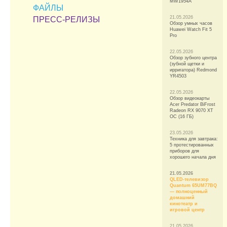
MW1954A
ФАЙЛЫ
21.05.2026
ПРЕСС-РЕЛИЗЫ
Обзор умных часов
Huawei Watch Fit 5
Pro
22.05.2026
Обзор зубного центра
(зубной щетки и
ирригатора) Redmond
YR4503
22.05.2026
Обзор видеокарты
Acer Predator BiFrost
Radeon RX 9070 XT
OC (16 ГБ)
23.05.2026
Техника для завтрака:
5 протестированных
приборов для
хорошего начала дня
21.05.2026
QLED-телевизор
Quantum 65UM77BQ
— полноценный
домашний
кинотеатр и
игровой центр
21.05.2026