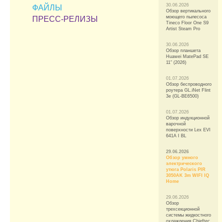
30.06.2026
ФАЙЛЫ
Обзор вертикального
моющего пылесоса
ПРЕСС-РЕЛИЗЫ
Tineco Floor One S9
Artist Steam Pro
30.06.2026
Обзор планшета
Huawei MatePad SE
11″ (2026)
01.07.2026
Обзор беспроводного
роутера GL.iNet Flint
3e (GL-BE6500)
01.07.2026
Обзор индукционной
варочной
поверхности Lex EVI
641A I BL
29.06.2026
Обзор умного
электрического
утюга Polaris PIR
3050AK 3m WIFI IQ
Home
29.06.2026
Обзор
трехсекционной
системы жидкостного
охлаждения Chieftec