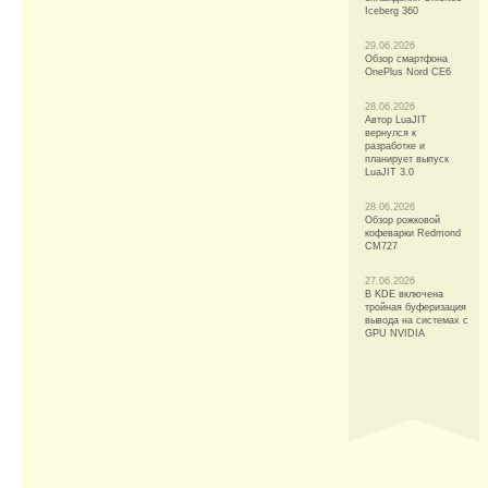
Iceberg 360
29.06.2026
Обзор смартфона
OnePlus Nord CE6
28.06.2026
Автор LuaJIT
вернулся к
разработке и
планирует выпуск
LuaJIT 3.0
28.06.2026
Обзор рожковой
кофеварки Redmond
CM727
27.06.2026
В KDE включена
тройная буферизация
вывода на системах c
GPU NVIDIA