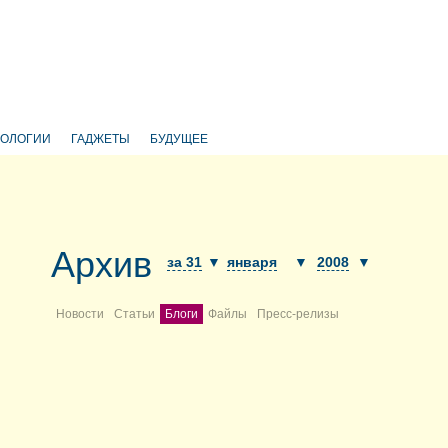
НОЛОГИИ
ГАДЖЕТЫ
БУДУЩЕЕ
Архив
за 31
▼
января
▼
2008
▼
Новости
Статьи
Блоги
Файлы
Пресс-релизы