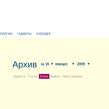
НОЛОГИИ
ГАДЖЕТЫ
БУДУЩЕЕ
Архив
за 16
▼
января
▼
2008
▼
Новости
Статьи
Блоги
Файлы
Пресс-релизы