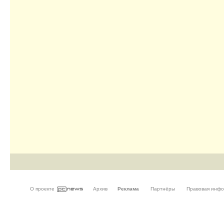
О проекте
Архив
Реклама
Партнёры
Правовая инф