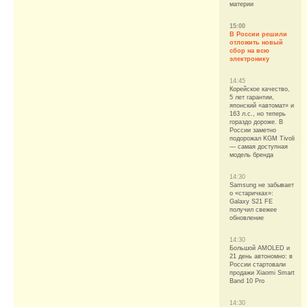
материи
15:00
В России решили
отложить новый
сбор на всю
электронику
14:45
Корейское качество,
5 лет гарантии,
японский «автомат» и
163 л.с., но теперь
гораздо дороже. В
России заметно
подорожал KGM Tivoli
— самая доступная
модель бренда
14:30
Samsung не забывает
о «старичках»:
Galaxy S21 FE
получил свежее
обновление
14:30
Большой AMOLED и
21 день автономно: в
России стартовали
продажи Xiaomi Smart
Band 10 Pro
14:30