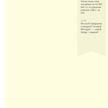
Xiaomi выпустила
пауэрбанк на 20 000
мАч со встроенным
кабелем USB-C за
€19
14:30
Microsoft придумала
очередной носимый
ИИ-гаджет — умный
бейдж с камерой