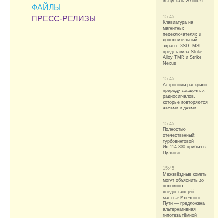
выпускать 20 июля
ФАЙЛЫ
15:45
ПРЕСС-РЕЛИЗЫ
Клавиатура на
магнитных
переключателях и
дополнительный
экран с SSD. MSI
представила Strike
Alloy TMR и Strike
Nexus
15:45
Астрономы раскрыли
природу загадочных
радиосигналов,
которые повторяются
часами и днями
15:45
Полностью
отечественный:
турбовинтовой
Ил-114-300 прибыл в
Пулково
15:45
Межзвёздные кометы
могут объяснить до
половины
«недостающей
массы» Млечного
Пути — предложена
альтернативная
гипотеза тёмной