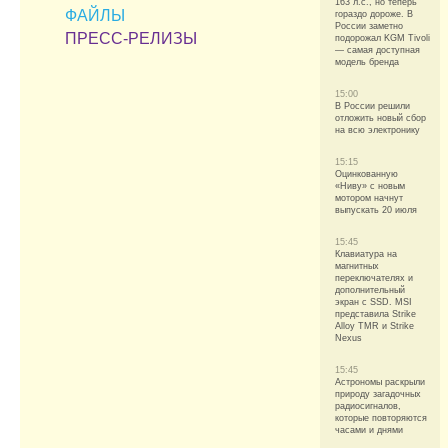
163 л.с., но теперь
ФАЙЛЫ
гораздо дороже. В
России заметно
ПРЕСС-РЕЛИЗЫ
подорожал KGM Tivoli
— самая доступная
модель бренда
15:00
В России решили
отложить новый сбор
на всю электронику
15:15
Оцинкованную
«Ниву» с новым
мотором начнут
выпускать 20 июля
15:45
Клавиатура на
магнитных
переключателях и
дополнительный
экран с SSD. MSI
представила Strike
Alloy TMR и Strike
Nexus
15:45
Астрономы раскрыли
природу загадочных
радиосигналов,
которые повторяются
часами и днями