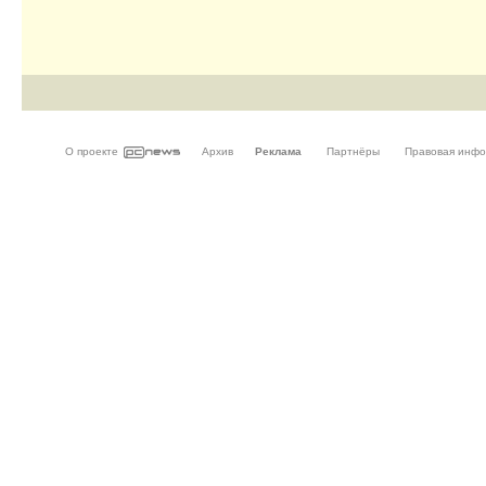
О проекте
Архив
Реклама
Партнёры
Правовая инф