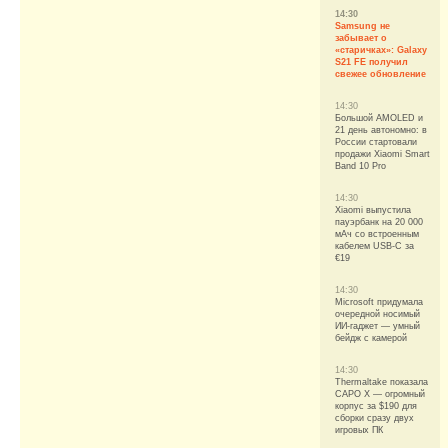
14:30
Samsung не
забывает о
«старичках»: Galaxy
S21 FE получил
свежее обновление
14:30
Большой AMOLED и
21 день автономно: в
России стартовали
продажи Xiaomi Smart
Band 10 Pro
14:30
Xiaomi выпустила
пауэрбанк на 20 000
мАч со встроенным
кабелем USB-C за
€19
14:30
Microsoft придумала
очередной носимый
ИИ-гаджет — умный
бейдж с камерой
14:30
Thermaltake показала
CAPO X — огромный
корпус за $190 для
сборки сразу двух
игровых ПК