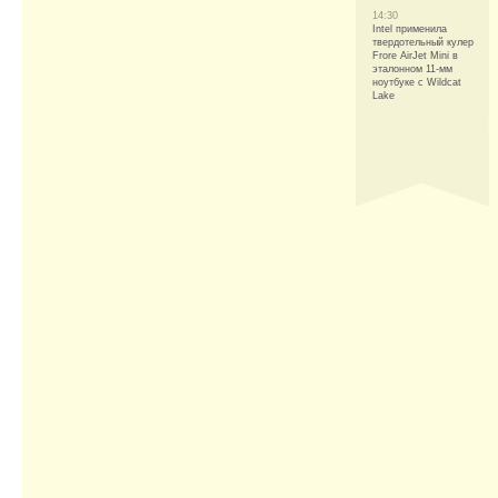
14:30
Intel применила
твердотельный кулер
Frore AirJet Mini в
эталонном 11-мм
ноутбуке с Wildcat
Lake