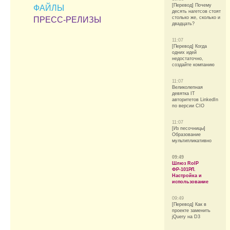
[Перевод] Почему
ФАЙЛЫ
десять нагетсов стоят
столько же, сколько и
ПРЕСС-РЕЛИЗЫ
двадцать?
11:07
[Перевод] Когда
одних идей
недостаточно,
создайте компанию
11:07
Великолепная
девятка IT
авторитетов LinkedIn
по версии CIO
11:07
[Из песочницы]
Образование
мультипликативно
09:49
Шлюз RoIP
ФР-101РЛ.
Настройка и
использование
09:49
[Перевод] Как в
проекте заменить
jQuery на D3