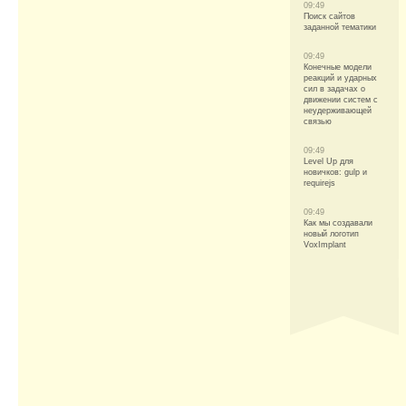
09:49
Поиск сайтов
заданной тематики
09:49
Конечные модели
реакций и ударных
сил в задачах о
движении систем с
неудерживающей
связью
09:49
Level Up для
новичков: gulp и
requirejs
09:49
Как мы создавали
новый логотип
VoxImplant