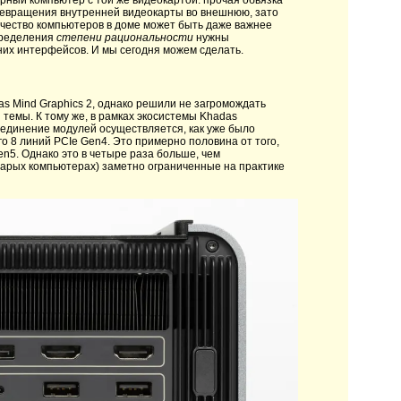
рный компьютер с той же видеокартой: прочая обвязка
 превращения внутренней видеокарты во внешнюю, зато
личество компьютеров в доме может быть даже важнее
определения
степени рациональности
нужны
них интерфейсов. И мы сегодня можем сделать.
as Mind Graphics 2, однако решили не загромождать
темы. К тому же, в рамках экосистемы Khadas
единение модулей осуществляется, как уже было
го 8 линий PCIe Gen4. Это примерно половина от того,
en5. Однако это в четыре раза больше, чем
старых компьютерах) заметно ограниченные на практике