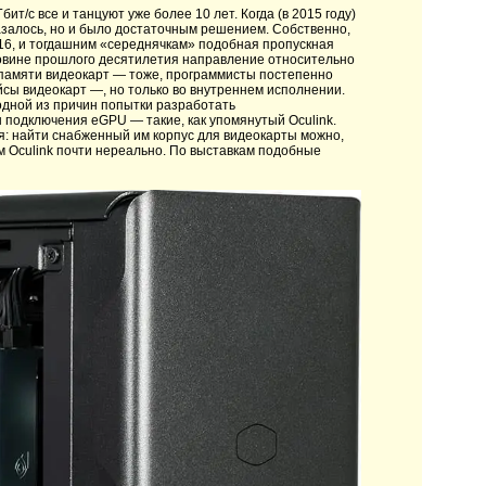
т/с все и танцуют уже более 10 лет. Когда (в 2015 году)
казалось, но и было достаточным решением. Собственно,
16, и тогдашним «середнячкам» подобная пропускная
ловине прошлого десятилетия направление относительно
 памяти видеокарт — тоже, программисты постепенно
йсы видеокарт —, но только во внутреннем исполнении.
одной из причин попытки разработать
подключения eGPU — такие, как упомянутый Oculink.
ся: найти снабженный им корпус для видеокарты можно,
ым Oculink почти нереально. По выставкам подобные