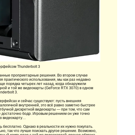
ерфейсом Thunderbolt 3
анные проприетарные решения. Во втором случае
ля практического использования, мы как раз недавно
ще порядка четырех лет назад, когда обнаружили
ной и той же видеокарты (GeForce RTX 3070) в одном
derbolt 3.
ерфейсах и сейчас существуют: пусть внешняя
алогичной внутренней, это всё равно заметно быстрее
тбучной дискретной видеокарты — при том, что сам
 достаточно бодр. Игровым решением он уже точно
юю видеокарту…
 бесплатно. Однако в реальности их нужно покупать.
ьно, так что лучше поискать другое решение. Возможно,