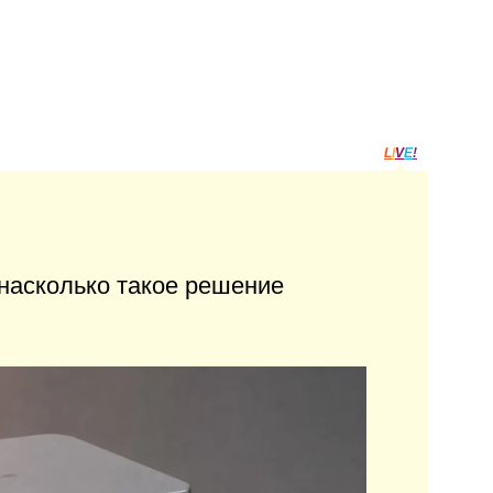
L
I
V
E
!
насколько такое решение