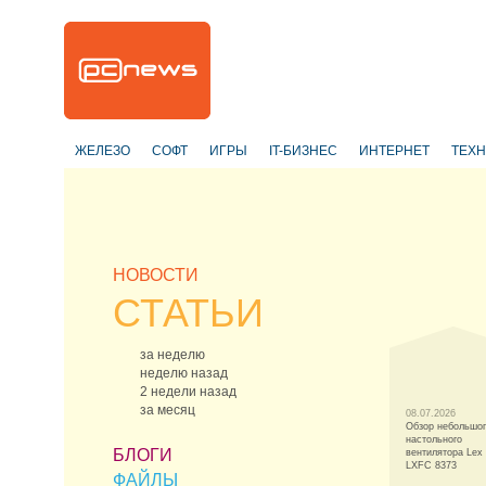
ЖЕЛЕЗО
СОФТ
ИГРЫ
IT-БИЗНЕС
ИНТЕРНЕТ
ТЕХ
НОВОСТИ
СТАТЬИ
за неделю
неделю назад
2 недели назад
за месяц
08.07.2026
Обзор небольшо
настольного
БЛОГИ
вентилятора Lex
LXFC 8373
ФАЙЛЫ