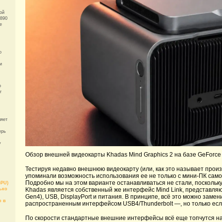
ой
Z890
е
о
и
о
r
ляет
ерь
у
Обзор внешней видеокарты Khadas Mind Graphics 2 на базе GeForce
Тестируя недавно внешнюю видеокарту (или, как это называет произ
упоминали возможность использования ее не только с мини-ПК самой
Подробно мы на этом варианте останавливаться не стали, посколь
GPU)
ько
Khadas является собственный же интерфейс Mind Link, представляющ
Gen4), USB, DisplayPort и питания. В принципе, всё это можно заме
о в
распространенным интерфейсом USB4/Thunderbolt —, но только если
По скорости стандартные внешние интерфейсы всё еще топчутся на