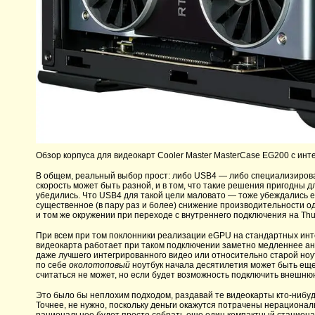
Обзор корпуса для видеокарт Cooler Master MasterCase EG200 с инт
В общем, реальный выбор прост: либо USB4 — либо специализиров
скорость может быть разной, и в том, что такие решения пригодны д
убедились. Что USB4 для такой цели маловато — тоже убеждались е
существенное (в пару раз и более) снижение производительности од
и том же окружении при переходе с внутреннего подключения на Thun
При всем при том поклонники реализации eGPU на стандартных инт
видеокарта работает при таком подключении заметно медленнее ан
даже лучшего интегрированного видео или относительно старой ноу
по себе
околотоповый
ноутбук начала десятилетия может быть еще
считаться не может, но если будет возможность подключить внешн
Это было бы неплохим подходом, раздавай те видеокарты кто-нибудь
Точнее, не нужно, поскольку деньги окажутся потрачены нерационал