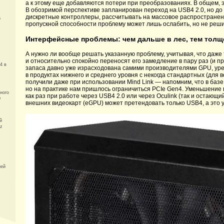
а к этому еще добавляются потери при преобразованиях. В общем, эт
В обозримой перспективе запланирован переход на USB4 2.0, но до 
дискретные контроллеры, рассчитывать на массовое распространен
6
пропускной способности проблему может лишь ослабить, но не реши
Интерфейсные проблемы: чем дальше в лес, тем толщ
А нужно ли вообще решать указанную проблему, учитывая, что даж
и относительно спокойно переносят его замедление в пару раз (и п
4 в
запаса давно уже израсходована самими производителями GPU, у
в продуктах нижнего и среднего уровня с некогда стандартных (для в
получили даже при использовании Mind Link — напомним, что в базе
но на практике нам пришлось ограничиться PCIe Gen4. Уменьшение 
ного
как раз при работе через USB4 2.0 или через Oculink (так и остающи
0
внешних видеокарт (eGPU) может претендовать только USB4, а это у
й
z
ней