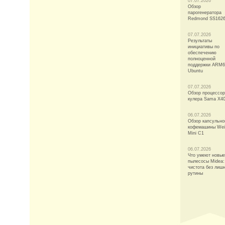
07.07.2026
Обзор
парогенератора
Redmond SS162
07.07.2026
Результаты
инициативы по
обеспечению
полноценной
поддержки ARM6
Ubuntu
07.07.2026
Обзор процессор
кулера Sama X4
06.07.2026
Обзор капсульно
кофемашины Wei
Mini C1
06.07.2026
Что умеют новые
пылесосы Midea:
чистота без лиш
рутины