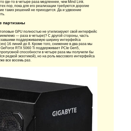
о где-то в четыре раза медленнее, чем Mind Link.
тех пор, пока для его реализации требуются дорогие
ие таких решений не приходится. Да и удвоение
ть.
е партизаны
е топовые GPU полностью не утилизируют свой интерфейс
риемлемо — раза в четыре)? С другой стороны, часть
резавшими поддерживаемую ширину интерфейса
сех) 16 линий до 8. Кроме того, снижение в два раза мы
 GeForce RTX 5060 Ti поддерживает PCIe Gen5,
пропускной способности в четыре раза мы получили бы
йся редкой экзотикой), но на роль массового интерфейса
же все восемь раз.