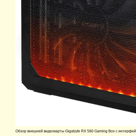
Обзор внешней видеокарты Gigabyte RX 580 Gaming Box с интерфейс