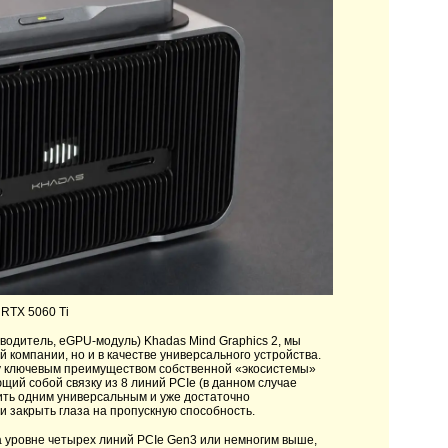
 RTX 5060 Ti
водитель, eGPU-модуль) Khadas Mind Graphics 2, мы
 компании, но и в качестве универсального устройства.
ку ключевым преимуществом собственной «экосистемы»
ий собой связку из 8 линий PCIe (в данном случае
нить одним универсальным и уже достаточно
 закрыть глаза на пропускную способность.
 уровне четырех линий PCIe Gen3 или немногим выше,