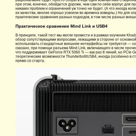
рациональнее будет просто собрать еще один компактный стациона
при этом, конечно, обойдется дороже, чем сам по себе корпус для
никаких проблем и ограничений уж точно не будет. (А что иногда ко
их качества, многие хорошо усвоили во времена ковидлы.) Но для 
практические сравнения разных подходов, в том числе разных внеш
Практическое сравнение Mind Link и USB4
В принципе, такой тест мы могли провести и в рамках изучения Khad
обзор сопутствующими вопросами, лежащими в стороне от основной 
использовать стандартные внешние интерфейсы не требуется — со
сказано, при помощи разъема Mind Link, включающего в числе проче
что поддерживает GeForce RTX 5060 Ti — как раз 8 линий, но PCIe G
теоретические возможности Thunderbolt/USB4, иногда (особенно в 
прямо со старта.