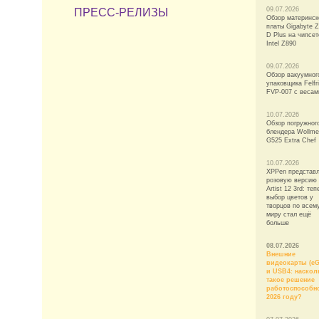
09.07.2026
ПРЕСС-РЕЛИЗЫ
Обзор материнск
платы Gigabyte 
D Plus на чипсет
Intel Z890
09.07.2026
Обзор вакуумног
упаковщика Felfri
FVP-007 с весам
10.07.2026
Обзор погружног
блендера Wollme
G525 Extra Chef
10.07.2026
XPPen представ
розовую версию
Artist 12 3rd: теп
выбор цветов у
творцов по всем
миру стал ещё
больше
08.07.2026
Внешние
видеокарты (e
и USB4: наскол
такое решение
работоспособн
2026 году?