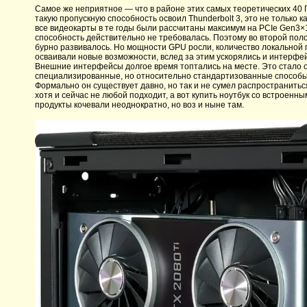
Самое же неприятное — что в районе этих самых теоретических 40 Гби
такую пропускную способность освоил Thunderbolt 3, это не только 
все видеокарты в те годы были рассчитаны максимум на PCIe Gen3×
способность действительно не требовалась. Поэтому во второй по
бурно развивалось. Но мощности GPU росли, количество локальной
осваивали новые возможности, вслед за этим ускорялись и интерфе
Внешние интерфейсы долгое время топтались на месте. Это стало 
специализированные, но относительно стандартизованные способы 
Формально он существует давно, но так и не сумел распространить
хотя и сейчас не любой подходит, а вот купить ноутбук со встроенн
продукты кочевали неоднократно, но воз и ныне там.