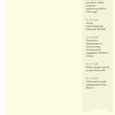
насколько такое
решение
работоспособно в
2026 году?
07.07.2026
Обзор
парогенератора
Redmond SS1626
07.07.2026
Результаты
инициативы по
обеспечению
полноценной
поддержки ARM64 в
Ubuntu
07.07.2026
Обзор процессорного
кулера Sama X40
06.07.2026
Обзор капсульной
кофемашины Weiz
Mini C1