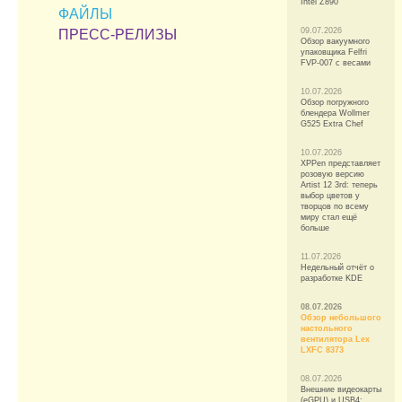
Intel Z890
ФАЙЛЫ
09.07.2026
ПРЕСС-РЕЛИЗЫ
Обзор вакуумного
упаковщика Felfri
FVP-007 с весами
10.07.2026
Обзор погружного
блендера Wollmer
G525 Extra Chef
10.07.2026
XPPen представляет
розовую версию
Artist 12 3rd: теперь
выбор цветов у
творцов по всему
миру стал ещё
больше
11.07.2026
Недельный отчёт о
разработке KDE
08.07.2026
Обзор небольшого
настольного
вентилятора Lex
LXFC 8373
08.07.2026
Внешние видеокарты
(eGPU) и USB4: