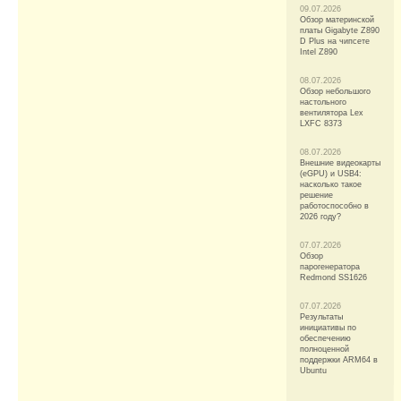
09.07.2026
Обзор материнской
платы Gigabyte Z890
D Plus на чипсете
Intel Z890
08.07.2026
Обзор небольшого
настольного
вентилятора Lex
LXFC 8373
08.07.2026
Внешние видеокарты
(eGPU) и USB4:
насколько такое
решение
работоспособно в
2026 году?
07.07.2026
Обзор
парогенератора
Redmond SS1626
07.07.2026
Результаты
инициативы по
обеспечению
полноценной
поддержки ARM64 в
Ubuntu