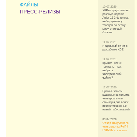
ФАЙЛЫ
10.07.2026
XPPen представляет
ПРЕСС-РЕЛИЗЫ
розовую версию
Artist 12 3rd: теперь
выбор цветов у
творцов по всему
миру стал ещё
больше
11.07.2026
Недельный отчёт о
разработке KDE
11.07.2026
Крышка, носик,
термостат: как
выбрать
электрический
чайник?
12.07.2026
Прямые завить,
кудрявые выпрямить:
универсальные
стайлеры для волос,
протестированные
нашей лабораторией
09.07.2026
Обзор вакуумного
упаковщика Felfri
FVP-007 с весами