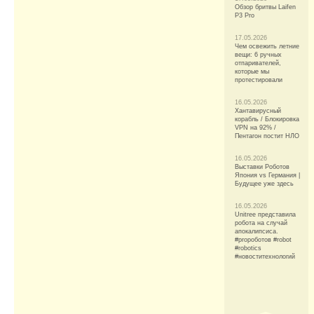
Обзор бритвы Laifen
P3 Pro
17.05.2026
Чем освежить летние
вещи: 6 ручных
отпаривателей,
которые мы
протестировали
16.05.2026
Хантавирусный
корабль / Блокировка
VPN на 92% /
Пентагон постит НЛО
16.05.2026
Выставки Роботов
Япония vs Германия |
Будущее уже здесь
16.05.2026
Unitree представила
робота на случай
апокалипсиса.
#proроботов #robot
#robotics
#новоститехнологий