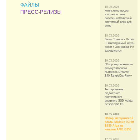
ФАЙЛЫ
18.05.2026
Компьютер весом
ПРЕСС-РЕЛИЗЫ
в полкило: чем
полезен компактный
системный блок для
дома
18.05.2026
Визит Трампа в Китай
/ Пилотируемый меха-
робот / Экономика РФ
замедляется
19.05.2026
Обзор вертикального
аккумуляторного
пылесоса Dreame
Z40 TangleCut Flex+
19.05.2026
Тестирование
бюджетного
портативного
внешнего SSD Adata
SC750 500 ГБ
18.05.2026
Обзор материнской
платы Maxsun iCraft
B850 Aiga на
чипсете AMD B850
17.05.2026