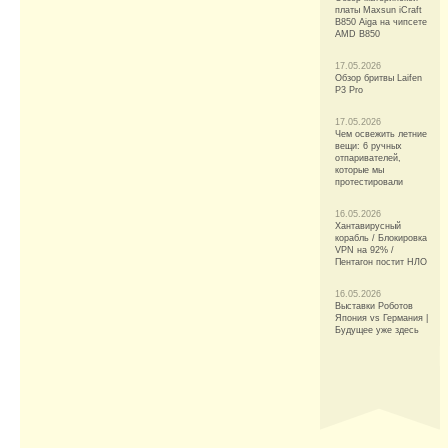
платы Maxsun iCraft
B850 Aiga на чипсете
AMD B850
17.05.2026
Обзор бритвы Laifen
P3 Pro
17.05.2026
Чем освежить летние
вещи: 6 ручных
отпаривателей,
которые мы
протестировали
16.05.2026
Хантавирусный
корабль / Блокировка
VPN на 92% /
Пентагон постит НЛО
16.05.2026
Выставки Роботов
Япония vs Германия |
Будущее уже здесь