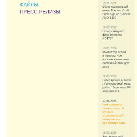
18.05.2026
ФАЙЛЫ
Обзор материнской
платы Maxsun iCraft
ПРЕСС-РЕЛИЗЫ
B850 Aiga на чипсете
AMD B850
18.05.2026
Обзор складного
фена Redmond
HD1707
18.05.2026
Компьютер весом
в полкило: чем
полезен компактный
системный блок для
дома
18.05.2026
Визит Трампа в Китай
/ Пилотируемый меха-
робот / Экономика РФ
замедляется
17.05.2026
Чем освежить
летние вещи: 6
ручных
отпаривателей,
которые мы
протестировали
16.05.2026
Хантавирусный