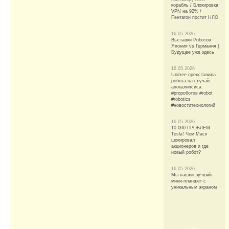
корабль / Блокировка
VPN на 92% /
Пентагон постит НЛО
16.05.2026
Выставки Роботов
Япония vs Германия |
Будущее уже здесь
16.05.2026
Unitree представила
робота на случай
апокалипсиса.
#proроботов #robot
#robotics
#новоститехнологий
16.05.2026
10 000 ПРОБЛЕМ
Tesla! Чем Маск
шокировал
акционеров и где
новый робот?
16.05.2026
Мы нашли лучший
мини-планшет с
уникальным экраном