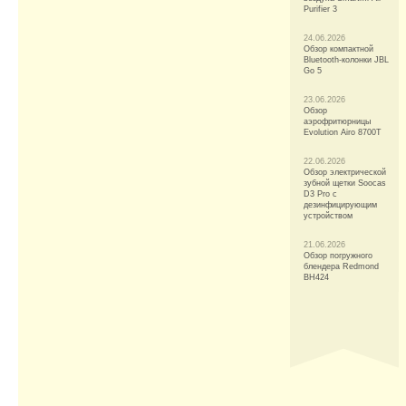
Purifier 3
24.06.2026
Обзор компактной
Bluetooth-колонки JBL
Go 5
23.06.2026
Обзор
аэрофритюрницы
Evolution Airo 8700T
22.06.2026
Обзор электрической
зубной щетки Soocas
D3 Pro с
дезинфицирующим
устройством
21.06.2026
Обзор погружного
блендера Redmond
BH424