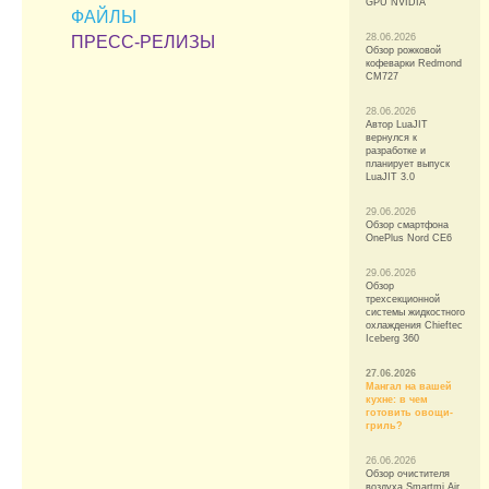
GPU NVIDIA
ФАЙЛЫ
28.06.2026
ПРЕСС-РЕЛИЗЫ
Обзор рожковой
кофеварки Redmond
CM727
28.06.2026
Автор LuaJIT
вернулся к
разработке и
планирует выпуск
LuaJIT 3.0
29.06.2026
Обзор смартфона
OnePlus Nord CE6
29.06.2026
Обзор
трехсекционной
системы жидкостного
охлаждения Chieftec
Iceberg 360
27.06.2026
Мангал на вашей
кухне: в чем
готовить овощи-
гриль?
26.06.2026
Обзор очистителя
воздуха Smartmi Air