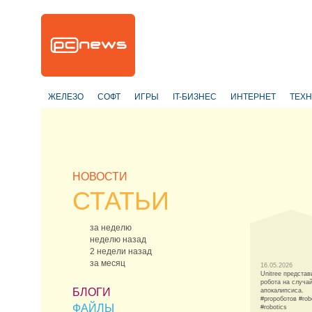
ЖЕЛЕЗО
СОФТ
ИГРЫ
IT-БИЗНЕС
ИНТЕРНЕТ
ТЕХ
НОВОСТИ
СТАТЬИ
за неделю
неделю назад
2 недели назад
за месяц
16.05.2026
Unitree представ
робота на случа
БЛОГИ
апокалипсиса.
#proроботов #rob
ФАЙЛЫ
#robotics