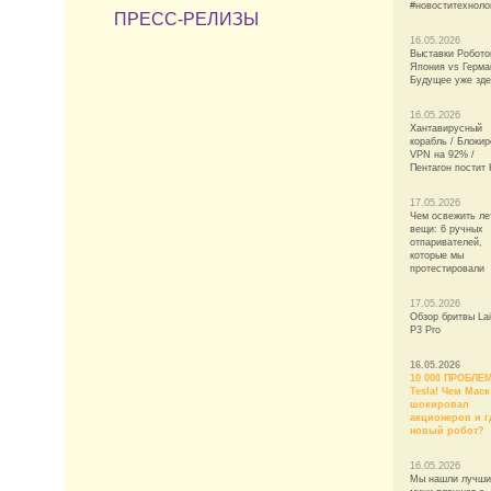
#новоститехноло
ПРЕСС-РЕЛИЗЫ
16.05.2026
Выставки Робото
Япония vs Герма
Будущее уже зд
16.05.2026
Хантавирусный
корабль / Блокир
VPN на 92% /
Пентагон постит
17.05.2026
Чем освежить ле
вещи: 6 ручных
отпаривателей,
которые мы
протестировали
17.05.2026
Обзор бритвы Lai
P3 Pro
16.05.2026
10 000 ПРОБЛЕ
Tesla! Чем Маск
шокировал
акционеров и г
новый робот?
16.05.2026
Мы нашли лучши