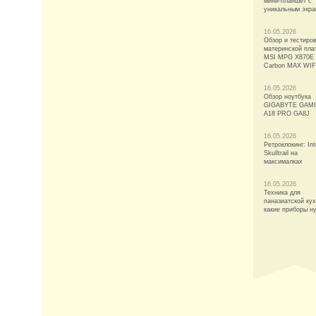
мини-планшет с
уникальным экр
16.05.2026
Обзор и тестиро
материнской пла
MSI MPG X870E
Carbon MAX WIF
16.05.2026
Обзор ноутбука
GIGABYTE GAM
A18 PRO GA8J
16.05.2026
Ретроклокинг: Int
Skulltrail на
максималках
16.05.2026
Техника для
паназиатской кух
какие приборы н