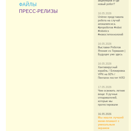
акционеров и где
ФАЙЛЫ
новый робот?
ПРЕСС-РЕЛИЗЫ
16.05.2026
Unitree представила
робота на случай
апокалипсиса.
#proроботов #robot
#robotics
#новоститехнологий
16.05.2026
Выставки Роботов
Япония vs Германия |
Будущее уже здесь
16.05.2026
Хантавирусный
корабль / Блокировка
VPN на 92% /
Пентагон постит НЛО
17.05.2026
Чем освежить летние
вещи: 6 ручных
отпаривателей,
которые мы
протестировали
16.05.2026
Мы нашли лучший
мини-планшет с
уникальным
экраном