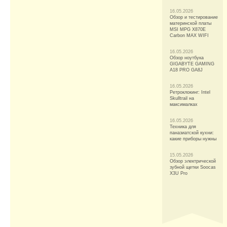
16.05.2026
Обзор и тестирование
материнской платы
MSI MPG X870E
Carbon MAX WIFI
16.05.2026
Обзор ноутбука
GIGABYTE GAMING
A18 PRO GA8J
16.05.2026
Ретроклокинг: Intel
Skulltrail на
максималках
16.05.2026
Техника для
паназиатской кухни:
какие приборы нужны
15.05.2026
Обзор электрической
зубной щетки Soocas
X3U Pro