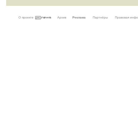
О проекте
Архив
Реклама
Партнёры
Правовая инф