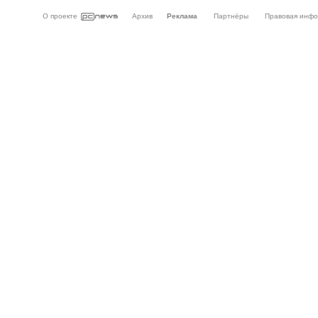
О проекте
Архив
Реклама
Партнёры
Правовая инф