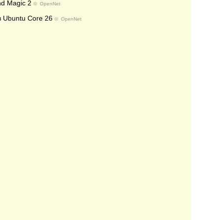
nd Magic 2
©
OpenNet
 Ubuntu Core 26
©
OpenNet