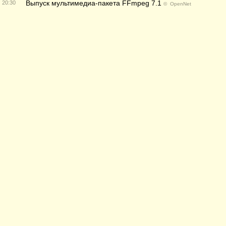
Выпуск мультимедиа-пакета FFmpeg 7.1
20:30
©
OpenNet