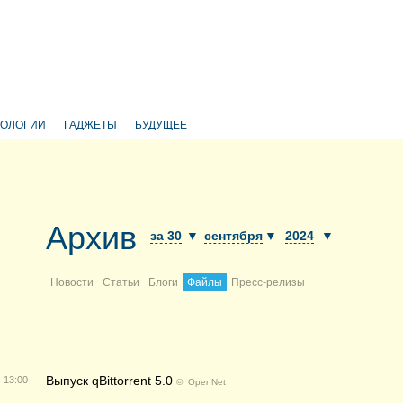
НОЛОГИИ
ГАДЖЕТЫ
БУДУЩЕЕ
Архив
за 30
▼
сентября
▼
2024
▼
Новости
Статьи
Блоги
Файлы
Пресс-релизы
Выпуск qBittorrent 5.0
13:00
©
OpenNet