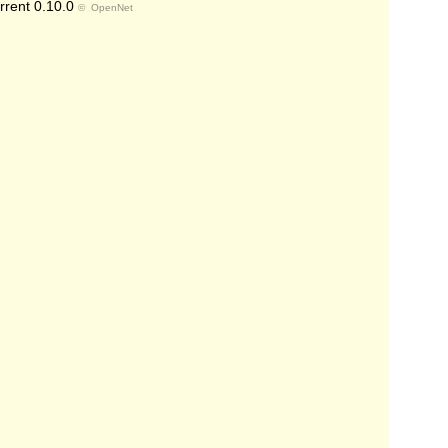
rent 0.10.0
©
OpenNet