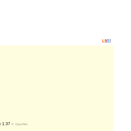
L
I
V
E
!
 1.37
©
OpenNet