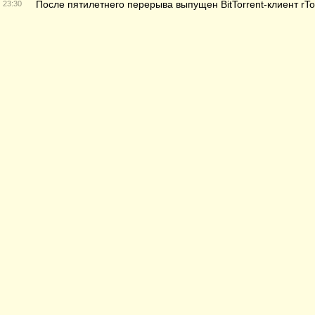
После пятилетнего перерыва выпущен BitTorrent-клиент rTor
23:30