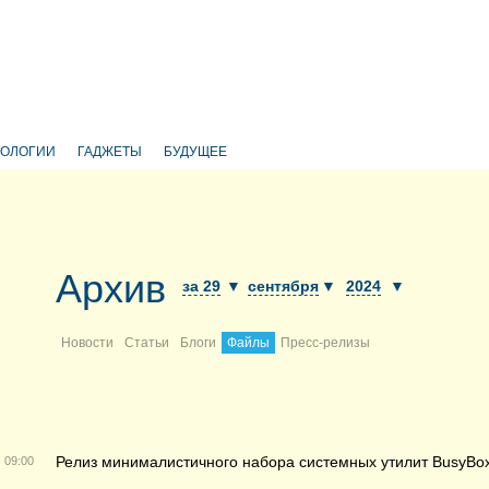
НОЛОГИИ
ГАДЖЕТЫ
БУДУЩЕЕ
Архив
за 29
▼
сентября
▼
2024
▼
Новости
Статьи
Блоги
Файлы
Пресс-релизы
Релиз минималистичного набора системных утилит BusyBox
09:00