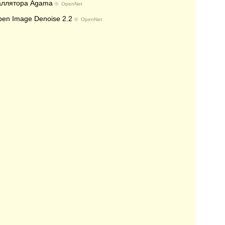
таллятора Agama
©
OpenNet
en Image Denoise 2.2
©
OpenNet