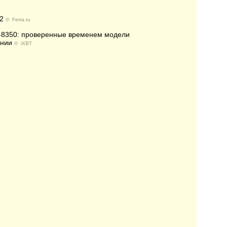
2
©
Ferra.ru
FX-8350: проверенные временем модели
ении
©
iXBT