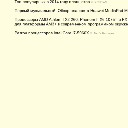
Топ популярных в 2014 году планшетов
©
PCNEWS
Первый музыкальный. Обзор планшета Huawei MediaPad M
Процессоры AMD Athlon II X2 260, Phenom II X6 1075T и 
для платформы АМ3+ в современном программном окруж
Разгон процессоров Intel Core i7-5960X
©
Tom's Hardware