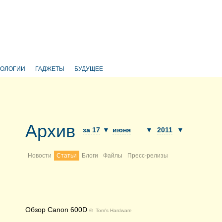
НОЛОГИИ
ГАДЖЕТЫ
БУДУЩЕЕ
Архив
за 17
▼
июня
▼
2011
▼
Новости
Статьи
Блоги
Файлы
Пресс-релизы
Обзор Canon 600D
©
Tom's Hardware