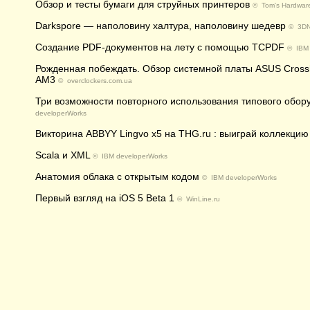
Обзор и тесты бумаги для струйных принтеров
©
Tom's Hardwar
Darkspore — наполовину халтура, наполовину шедевр
©
3D
Создание PDF-документов на лету с помощью TCPDF
©
IBM
Рожденная побеждать. Обзор системной платы ASUS Crossh
AM3
©
overclockers.com.ua
Три возможности повторного использования типового обор
developerWorks
Викторина ABBYY Lingvo x5 на THG.ru : выиграй коллекцию
Scala и XML
©
IBM developerWorks
Анатомия облака с открытым кодом
©
IBM developerWorks
Первый взгляд на iOS 5 Beta 1
©
WinLine.ru