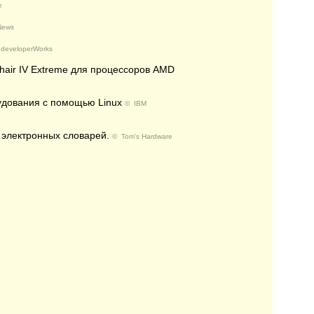
e
News
 developerWorks
air IV Extreme для процессоров AMD
удования с помощью Linux
©
IBM
 электронных словарей.
©
Tom's Hardware