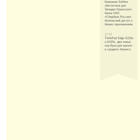
Компания Softline
обеспечила для
Западно-Уральского
банка ОАО
«Сбербанк России»
безопасный доступ к
бизнес-приложениям
17:15
ThinkPad Edge E220s
и E420s, два новых
ноутбука для малого
и среднего бизнеса