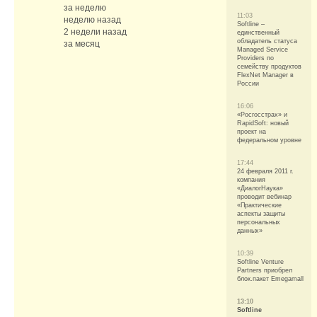
за неделю
11:03
неделю назад
Softline –
2 недели назад
единственный
обладатель статуса
за месяц
Managed Service
Providers по
семейству продуктов
FlexNet Manager в
России
16:06
«Росгосстрах» и
RapidSoft: новый
проект на
федеральном уровне
17:44
24 февраля 2011 г.
компания
«ДиалогНаука»
проводит вебинар
«Практические
аспекты защиты
персональных
данных»
10:39
Softline Venture
Partners приобрел
блок.пакет Emegamall
13:10
Softline