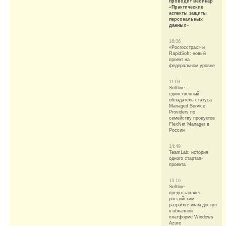
проводит вебинар
«Практические
аспекты защиты
персональных
данных»
16:06
«Росгосстрах» и
RapidSoft: новый
проект на
федеральном уровне
11:03
Softline –
единственный
обладатель статуса
Managed Service
Providers по
семейству продуктов
FlexNet Manager в
России
14:49
TeamLab: история
одного стартап-
проекта
13:10
Softline
предоставляет
российским
разработчикам доступ
к облачной
платформе Windows
Azure