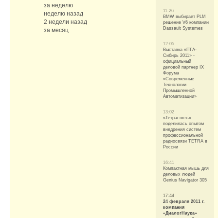
за неделю
11:26
неделю назад
BMW выбирает PLM
2 недели назад
решение V6 компании
Dassault Systemes
за месяц
12:05
Выставка «ПТА-
Сибирь 2011» -
официальный
деловой партнер IX
Форума
«Современные
Технологии
Промышленной
Автоматизации»
13:02
«Тетрасвязь»
поделилась опытом
внедрения систем
профессиональной
радиосвязи TETRA в
России
16:41
Компактная мышь для
деловых людей
Genius Navigator 305
17:44
24 февраля 2011 г.
компания
«ДиалогНаука»