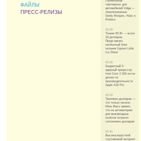
ступенчатые
ФАЙЛЫ
«автоматы» для
автомобилей Volga —
ПРЕСС-РЕЛИЗЫ
локализованных
Geely Monjaro, Atlas и
Preface
03:30
Тонкие 65 Вт — всего
19 долларов.
Представлен
необычный блок
питания Ugreen Little
Ice Sheet
03:45
Бюджетный 5-
ядерный процессор
Intel Core 3 304 почти
догнал по
производительности
Apple A18 Pro
03:45
Триллион долларов —
это только начало.
Илон Маск заявил,
что на антиматерию
для межзвёздных
полётов потратят
септиллион долларов
03:45
Высокоскоростной
спутниковый интернет