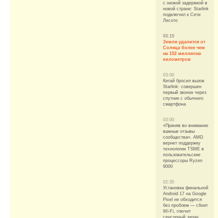
с низкой задержкой в
новой стране: Starlink
подключил к Сети
Лесото
03:15
Земля удалится от
Солнца более чем
на 152 миллиона
километров
03:00
Китай бросил вызов
Starlink: совершен
первый звонок через
спутник с обычного
смартфона
03:00
«Приняв во внимание
важные отзывы
сообщества». AMD
вернет поддержку
технологии TSME в
пользовательские
процессоры Ryzen
9000
02:30
Установка финальной
Android 17 на Google
Pixel не обходится
без проблем — сбоит
Wi-Fi, глючит
сенсорный экран