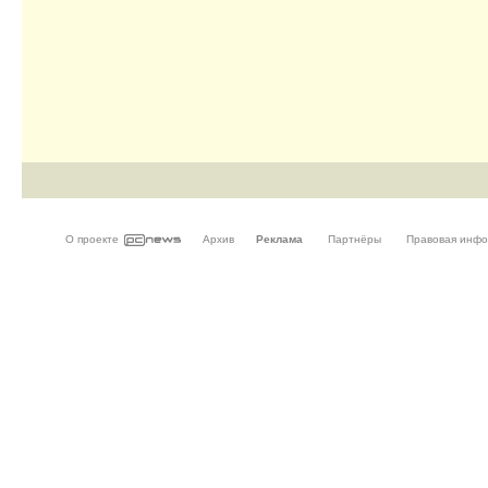
О проекте
Архив
Реклама
Партнёры
Правовая инф