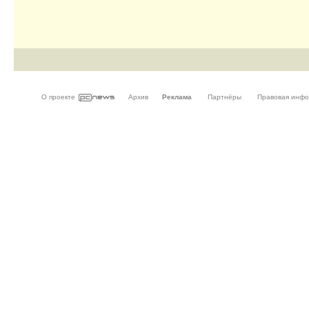
О проекте
Архив
Реклама
Партнёры
Правовая инф