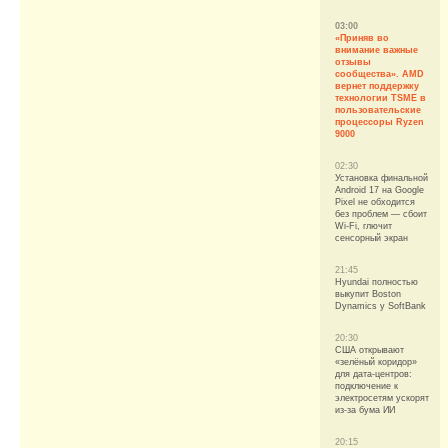
03:00
«Приняв во
внимание важные
отзывы
сообщества». AMD
вернет поддержку
технологии TSME в
пользовательские
процессоры Ryzen
9000
02:30
Установка финальной
Android 17 на Google
Pixel не обходится
без проблем — сбоит
Wi-Fi, глючит
сенсорный экран
21:45
Hyundai полностью
выкупит Boston
Dynamics у SoftBank
20:30
США открывают
«зелёный коридор»
для дата-центров:
подключение к
электросетям ускорят
из-за бума ИИ
20:15