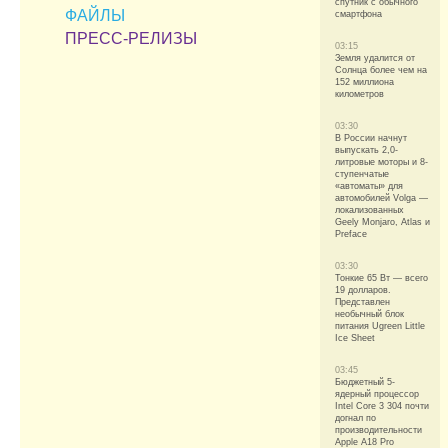
спутник с обычного
ФАЙЛЫ
смартфона
ПРЕСС-РЕЛИЗЫ
03:15
Земля удалится от
Солнца более чем на
152 миллиона
километров
03:30
В России начнут
выпускать 2,0-
литровые моторы и 8-
ступенчатые
«автоматы» для
автомобилей Volga —
локализованных
Geely Monjaro, Atlas и
Preface
03:30
Тонкие 65 Вт — всего
19 долларов.
Представлен
необычный блок
питания Ugreen Little
Ice Sheet
03:45
Бюджетный 5-
ядерный процессор
Intel Core 3 304 почти
догнал по
производительности
Apple A18 Pro