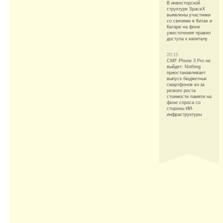
В инвесторской
структуре SpaceX
выявлены участники
со связями в Китае и
Катаре на фоне
ужесточения правил
доступа к капиталу
20:15
CMF Phone 3 Pro не
выйдет: Nothing
приостанавливает
выпуск бюджетных
смартфонов из-за
резкого роста
стоимости памяти на
фоне спроса со
стороны ИИ-
инфраструктуры