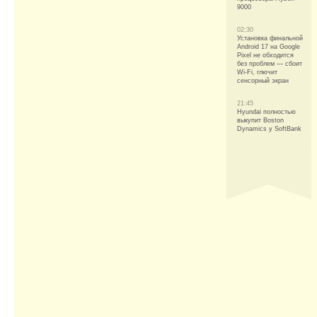
9000
02:30
Установка финальной
Android 17 на Google
Pixel не обходится
без проблем — сбоит
Wi-Fi, глючит
сенсорный экран
21:45
Hyundai полностью
выкупит Boston
Dynamics у SoftBank