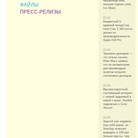
необычный блок
ФАЙЛЫ
питания Ugreen Little
Ice Sheet
ПРЕСС-РЕЛИЗЫ
03:45
Бюджетный 5-
ядерный процессор
Intel Core 3 304 почти
догнал по
производительности
Apple A18 Pro
03:45
Триллион долларов —
это только начало.
Илон Маск заявил,
что на антиматерию
для межзвёздных
полётов потратят
септиллион долларов
03:45
Высокоскоростной
спутниковый интернет
с низкой задержкой в
новой стране: Starlink
подключил к Сети
Лесото
04:00
SpaceX уже подмяла
под себя рынок, но
Starship позволит
выводить в 100 раз
больше массы, чем