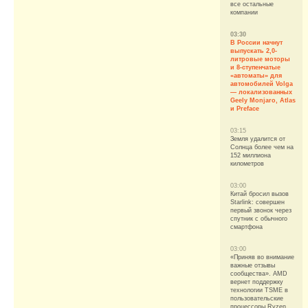
все остальные
компании
03:30
В России начнут
выпускать 2,0-
литровые моторы
и 8-ступенчатые
«автоматы» для
автомобилей Volga
— локализованных
Geely Monjaro, Atlas
и Preface
03:15
Земля удалится от
Солнца более чем на
152 миллиона
километров
03:00
Китай бросил вызов
Starlink: совершен
первый звонок через
спутник с обычного
смартфона
03:00
«Приняв во внимание
важные отзывы
сообщества». AMD
вернет поддержку
технологии TSME в
пользовательские
процессоры Ryzen