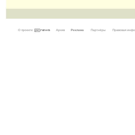
О проекте
Архив
Реклама
Партнёры
Правовая инф