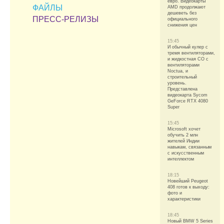
евро. Видеокарты
ФАЙЛЫ
AMD продолжают
дешеветь без
ПРЕСС-РЕЛИЗЫ
официального
снижения цен
15:45
И обычный кулер с
тремя вентиляторами,
и жидкостная СО с
вентиляторами
Noctua, и
строительный
уровень.
Представлена
видеокарта Sycom
GeForce RTX 4080
Super
15:45
Microsoft хочет
обучить 2 млн
жителей Индии
навыкам, связанным
с искусственным
интеллектом
18:15
Новейший Peugeot
408 готов к выходу:
фото и
характеристики
18:45
Новый BMW 5 Series