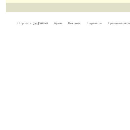
О проекте
Архив
Реклама
Партнёры
Правовая инф