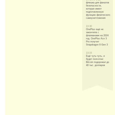
флешка для фанатов
безопасности,
которая имеет
подготовленную
функцию физического
самоуничтожения
13:30
OnePlus ещё не
закончила с
флагманами на 2024
год. OnePlus Ace 3
Pro получит
Snapdragon 8 Gen 3
13:15
Ещё чуть-чуть, и
будет полсотни:
Bitcoin подорожал до
48 тыс. долларов