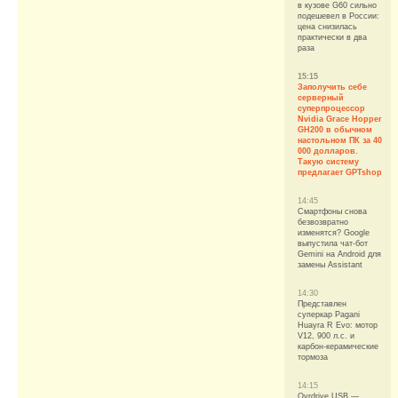
в кузове G60 сильно
подешевел в России:
цена снизилась
практически в два
раза
15:15
Заполучить себе
серверный
суперпроцессор
Nvidia Grace Hopper
GH200 в обычном
настольном ПК за 40
000 долларов.
Такую систему
предлагает GPTshop
14:45
Смартфоны снова
безвозвратно
изменятся? Google
выпустила чат-бот
Gemini на Android для
замены Assistant
14:30
Представлен
суперкар Pagani
Huayra R Evo: мотор
V12, 900 л.с. и
карбон-керамические
тормоза
14:15
Ovrdrive USB —