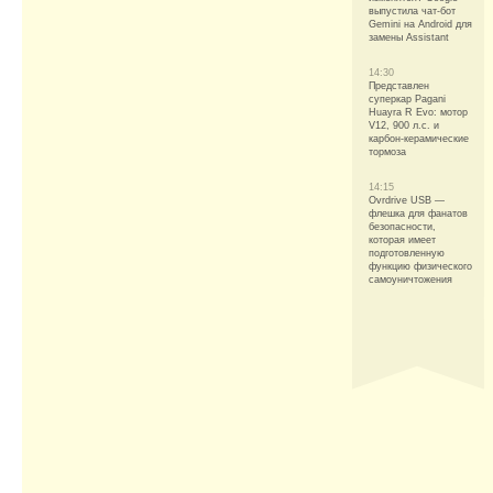
выпустила чат-бот
Gemini на Android для
замены Assistant
14:30
Представлен
суперкар Pagani
Huayra R Evo: мотор
V12, 900 л.с. и
карбон-керамические
тормоза
14:15
Ovrdrive USB —
флешка для фанатов
безопасности,
которая имеет
подготовленную
функцию физического
самоуничтожения