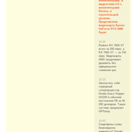
вентиляторами, и
жидкостная СО с
вентиляторами
Noctua, и
строительный
уровень.
Представлена
видеокарта Sycom
GeForce RTX 4080
Super
15:30
Radeon RX 7800 XT
всего за 500 евро, а
RX 7900 XT — за 700
евро. Видеокарты
AMD продолжают
дешеветь без
официального
снижения цен
15:15
Заполучить себе
серверный
суперпроцессор
Nvidia Grace Hopper
GH200 в обычном
настольном ПК за 40
000 долларов. Такую
систему предлагает
GPTshop
14:45
Смартфоны снова
безвозвратно
изменятся? Google