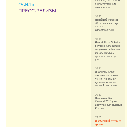
навыкам, связанным
ФАЙЛЫ
с искусственным
интеллектом
ПРЕСС-РЕЛИЗЫ
18:15
Новейший Peugeot
408 готов к выходу:
фото и
характеристики
18:45
Новый BMW 5 Series
в кузове G60 сильно
подешевел в России:
цена снизилась
практически в два
раза
19:31
Инженеры Apple
считают, что шлем
Vision Pro станет
идеальным только
через 4 поколения
20:15
Новейший Kia
Carnival 2024 уже
доступен для заказа в
России
15:45
И обычный кулер с
тремя