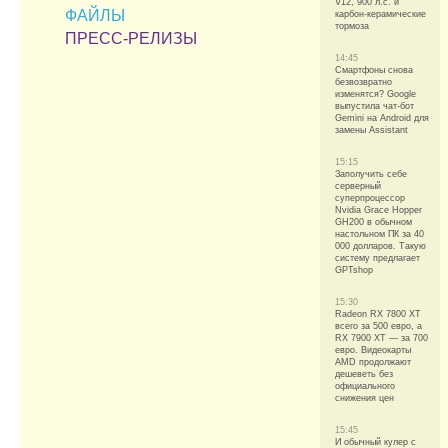
V12, 900 л.с. и
ФАЙЛЫ
карбон-керамические
тормоза
ПРЕСС-РЕЛИЗЫ
14:45
Смартфоны снова
безвозвратно
изменятся? Google
выпустила чат-бот
Gemini на Android для
замены Assistant
15:15
Заполучить себе
серверный
суперпроцессор
Nvidia Grace Hopper
GH200 в обычном
настольном ПК за 40
000 долларов. Такую
систему предлагает
GPTshop
15:30
Radeon RX 7800 XT
всего за 500 евро, а
RX 7900 XT — за 700
евро. Видеокарты
AMD продолжают
дешеветь без
официального
снижения цен
15:45
И обычный кулер с