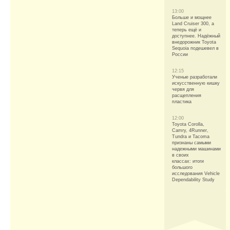
13:00
Больше и мощнее
Land Cruiser 300, а
теперь ещё и
доступнее. Надёжный
внедорожник Toyota
Sequoia подешевел в
России
12:15
Ученые разработали
искусственную кишку
червя для
расщепления
пластика
12:00
Toyota Corolla,
Camry, 4Runner,
Tundra и Tacoma
признаны самыми
надежными машинами
в своих
классах: итоги
большого
исследования Vehicle
Dependability Study