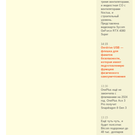
тремя вентиляторами,
и жидкостная СО с
вентиляторами
Noctua, и
строительный
уровень.
Представлена
видеокарта Sycom
GeForce RTX 4080
Super
14:15
Ovrdrive USB —
флешка для
фанатов
безопасности,
которая имеет
подготовленную
функцию
физического
самоуничтожения
13:30
OnePlus ещё не
закончила с
флагманами на 2024
год. OnePlus Ace 3
Pro получит
Snapdragon 8 Gen 3
13:15
Ещё чуть-чуть, и
будет полсотни:
Bitcoin подорожал до
48 тыс. долларов