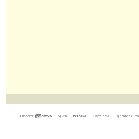
О проекте
Архив
Реклама
Партнёры
Правовая инф