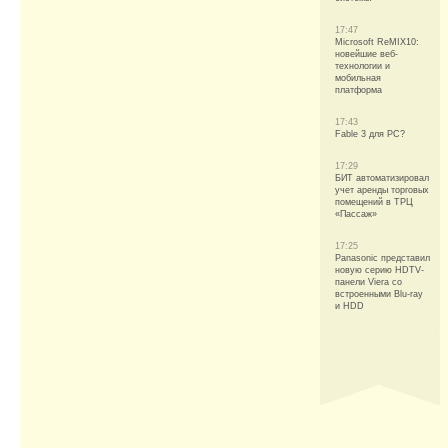
17:47
Microsoft ReMIX10:
новейшие веб-
технологии и
мобильная
платформа
17:43
Fable 3 для РС?
17:29
БИТ автоматизировал
учет аренды торговых
помещений в ТРЦ
«Пассаж»
17:25
Panasonic представил
новую серию HDTV-
панели Viera со
встроенными Blu-ray
и HDD