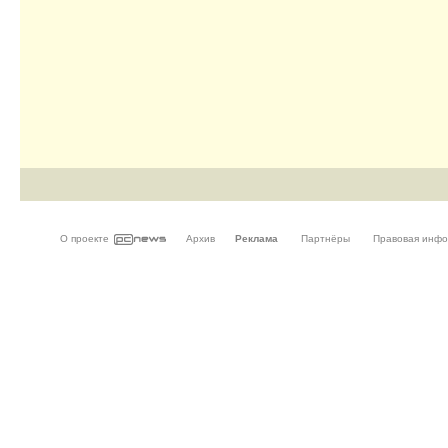
О проекте
Архив
Реклама
Партнёры
Правовая инф