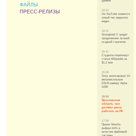
уровня
ФАЙЛЫ
18:22
ПРЕСС-РЕЛИЗЫ
На YouTube появится
новый тип закрытого
видео
18:31
Stronghold 3: грядёт
продолжение лучшей
осадной стратегии
18:41
Студенты перепишут
статьи Wikipedia за
$1,2 млн
20:08
Sony анонсировал 14-
мегапиксельную
DSLR-камеру Alpha
A290
18:04
Ярославская
область: все
должны уметь
работать на ПК
17:59
Проект MeeGo
выбрал btrfs в
качестве файловой
системы