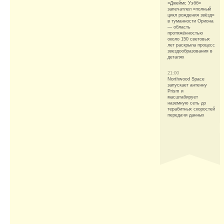
«Джеймс Уэбб»
запечатлел «полный
цикл рождения звёзд»
в туманности Ориона
— область
протяжённостью
около 150 световых
лет раскрыла процесс
звездообразования в
деталях
21:00
Northwood Space
запускает антенну
Prism и
масштабирует
наземную сеть до
терабитных скоростей
передачи данных