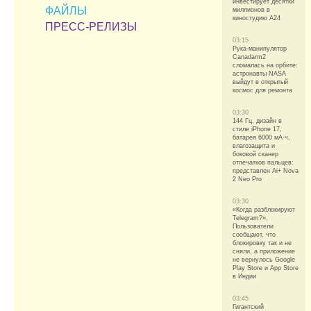
инвестирует десятки
ФАЙЛЫ
миллионов в
киностудию A24
ПРЕСС-РЕЛИЗЫ
03:15
Рука-манипулятор
Canadarm2
сломалась на орбите:
астронавты NASA
выйдут в открытый
космос для ремонта
03:30
144 Гц, дизайн в
стиле iPhone 17,
батарея 6000 мА·ч,
влагозащита и
боковой сканер
отпечатков пальцев:
представлен Ai+ Nova
2 Neo Pro
03:30
«Когда разблокируют
Telegram?».
Пользователи
сообщают, что
блокировку так и не
сняли, а приложение
не вернулось Google
Play Store и App Store
в Индии
03:45
Гигантский