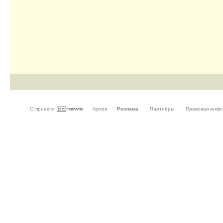
О проекте
Архив
Реклама
Партнёры
Правовая инф