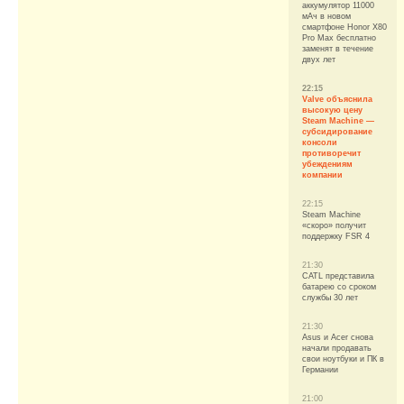
аккумулятор 11000
мАч в новом
смартфоне Honor X80
Pro Max бесплатно
заменят в течение
двух лет
22:15
Valve объяснила
высокую цену
Steam Machine —
субсидирование
консоли
противоречит
убеждениям
компании
22:15
Steam Machine
«скоро» получит
поддержку FSR 4
21:30
CATL представила
батарею со сроком
службы 30 лет
21:30
Asus и Acer снова
начали продавать
свои ноутбуки и ПК в
Германии
21:00