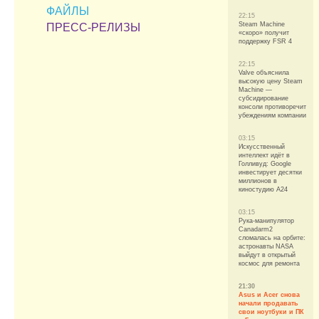
ФАЙЛЫ
22:15
Steam Machine
ПРЕСС-РЕЛИЗЫ
«скоро» получит
поддержку FSR 4
22:15
Valve объяснила
высокую цену Steam
Machine —
субсидирование
консоли противоречит
убеждениям компании
03:15
Искусственный
интеллект идёт в
Голливуд: Google
инвестирует десятки
миллионов в
киностудию A24
03:15
Рука-манипулятор
Canadarm2
сломалась на орбите:
астронавты NASA
выйдут в открытый
космос для ремонта
21:30
Asus и Acer снова
начали продавать
свои ноутбуки и ПК