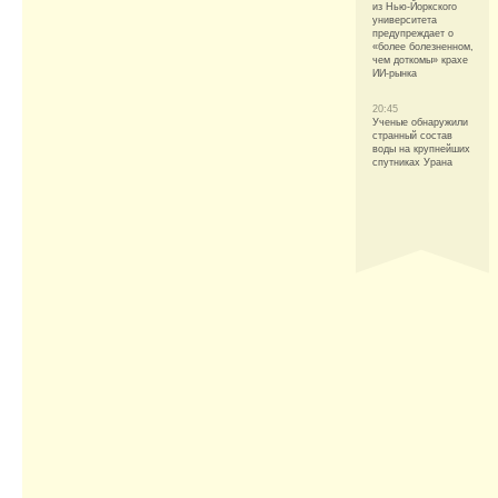
из Нью-Йоркского
университета
предупреждает о
«более болезненном,
чем доткомы» крахе
ИИ-рынка
20:45
Ученые обнаружили
странный состав
воды на крупнейших
спутниках Урана