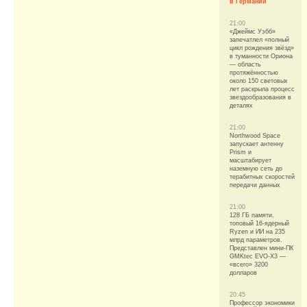
в Германии
21:00
«Джеймс Уэбб»
запечатлел «полный
цикл рождения звёзд»
в туманности Ориона
— область
протяжённостью
около 150 световых
лет раскрыла процесс
звездообразования в
деталях
21:00
Northwood Space
запускает антенну
Prism и
масштабирует
наземную сеть до
терабитных скоростей
передачи данных
21:00
128 ГБ памяти,
топовый 16-ядерный
Ryzen и ИИ на 235
млрд параметров.
Представлен мини-ПК
GMKtec EVO-X3 —
«всего» 3200
долларов
20:45
Профессор экономики