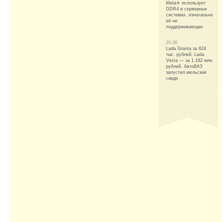
Meta✴ использует
DDR4 в серверных
системах, изначально
её не
поддерживающих
20:30
Lada Granta за 624
тыс. рублей, Lada
Vesta — за 1,182 млн
рублей. АвтоВАЗ
запустил июльские
сикди