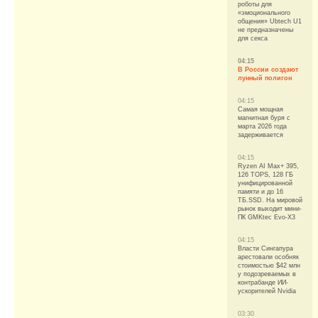
роботы для
«эмоционального
общения» Ubtech U1
не предназначены
для секса
04:15
В России создают
лунный полигон
04:15
Самая мощная
магнитная буря с
марта 2026 года
задерживается
04:15
Ryzen AI Max+ 395,
126 TOPS, 128 ГБ
унифицированной
памяти и до 16
ТБ.SSD. На мировой
рынок выходит мини-
ПК GMKtec Evo-X3
04:15
Власти Сингапура
арестовали особняк
стоимостью $42 млн
у подозреваемых в
контрабанде ИИ-
ускорителей Nvidia
03:30