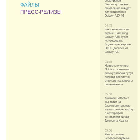
смартфонов
ФАЙЛЫ
Samsung: свежее
обновление выйдет
ПРЕСС-РЕЛИЗЫ
для бюджетного
Galaxy A15 4G
04:45
Как сэкономить на
экране: Samsung
Galaxy A38 будет
использовать
бюджетную версию
OLED-дисплея от
Galaxy A27
04:45
Новые кнопочные
Nokia со сменным
аккумулятором будут
полгода бесплатно
отвечать на запросы
пользователя
05:00
Аукцион Sotheby’s
выставит на
благотворительные
торги кожаную куртку
с автографом
основателя Nvidia
Дженсена Хуанга
05:00
Реалистичные
человекоподобные