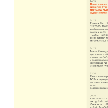
04:15
Самая мощная
магнитная буря
марта 2026 года
задерживается
04:15
Ryzen AI Max+ 3
126 TOPS, 128 Г
унифицированно
памяти и до 16
ТБ.SSD. На мир
рынок выходит м
ПК GMKtec Evo-
04:15
Власти Сингапур
арестовали особ
стоимостью $42 
у подозреваемых
контрабанде ИИ-
ускорителей Nvid
03:30
Meta✴ использу
DDR4 в серверн
системах, изнач
её не
поддерживающи
20:30
Lada Granta за 6
тыс. рублей, Lad
Vesta — за 1,18
рублей. АвтоВАЗ