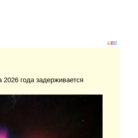
L
I
V
E
!
 2026 года задерживается