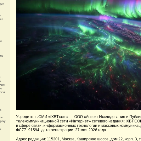
дит
е
ет
на
т
ию
т
е
м
удут
но
росы
’s
Учредитель СМИ «iXBT.com» —
ООО «Аспект Исследования и Публи
ые
телекоммуникационной сети «Интернет» сетевого издания: IXBT.CO
ртку
в сфере связи, информационных технологий и массовых коммуникац
a
ФС77–91594, дата регистрации: 27 мая 2026 года.
Адрес редакции: 115201, Москва, Каширское шоссе, дом 22, корп. 3, с