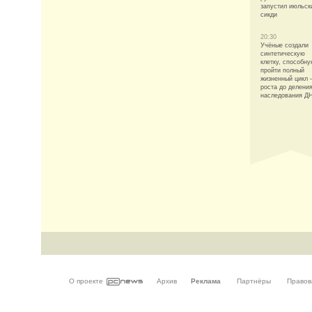
запустил июльск
сикди
20:30
Учёные создали
синтетическую
клетку, способн
пройти полный
жизненный цикл 
роста до деления
наследования Д
О проекте
Архив
Реклама
Партнёры
Правов