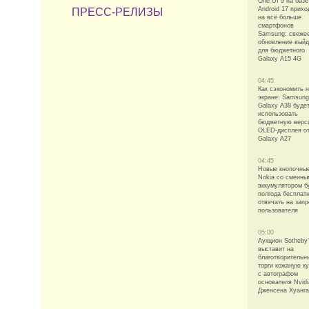
One UI 9 на базе
Android 17 прихо
ПРЕСС-РЕЛИЗЫ
на всё больше
смартфонов
Samsung: свеже
обновление выйд
для бюджетного
Galaxy A15 4G
04:45
Как сэкономить 
экране: Samsung
Galaxy A38 буде
использовать
бюджетную верс
OLED-дисплея о
Galaxy A27
04:45
Новые кнопочны
Nokia со сменны
аккумулятором б
полгода бесплат
отвечать на зап
пользователя
05:00
Аукцион Sotheby
выставит на
благотворительн
торги кожаную ку
с автографом
основателя Nvidi
Дженсена Хуанга