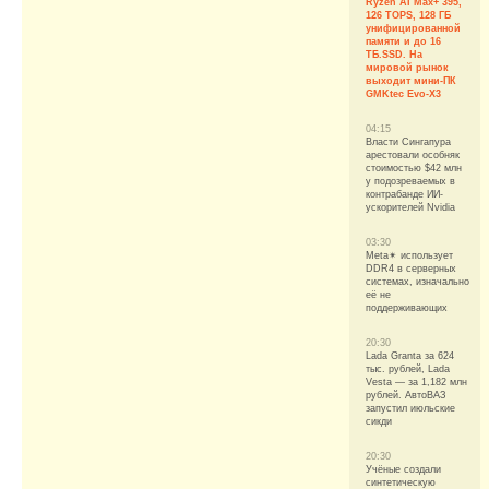
Ryzen AI Max+ 395,
126 TOPS, 128 ГБ
унифицированной
памяти и до 16
ТБ.SSD. На
мировой рынок
выходит мини-ПК
GMKtec Evo-X3
04:15
Власти Сингапура
арестовали особняк
стоимостью $42 млн
у подозреваемых в
контрабанде ИИ-
ускорителей Nvidia
03:30
Meta✴ использует
DDR4 в серверных
системах, изначально
её не
поддерживающих
20:30
Lada Granta за 624
тыс. рублей, Lada
Vesta — за 1,182 млн
рублей. АвтоВАЗ
запустил июльские
сикди
20:30
Учёные создали
синтетическую