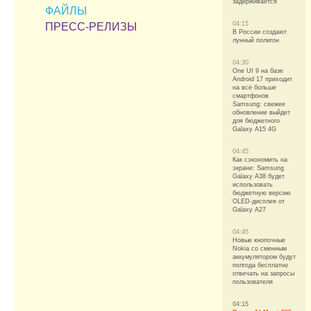
задерживается
ФАЙЛЫ
04:15
ПРЕСС-РЕЛИЗЫ
В России создают
лунный полигон
04:30
One UI 9 на базе
Android 17 приходит
на всё больше
смартфонов
Samsung: свежее
обновление выйдет
для бюджетного
Galaxy A15 4G
04:45
Как сэкономить на
экране: Samsung
Galaxy A38 будет
использовать
бюджетную версию
OLED-дисплея от
Galaxy A27
04:45
Новые кнопочные
Nokia со сменным
аккумулятором будут
полгода бесплатно
отвечать на запросы
пользователя
04:15