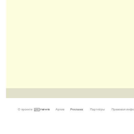
О проекте
Архив
Реклама
Партнёры
Правовая инф