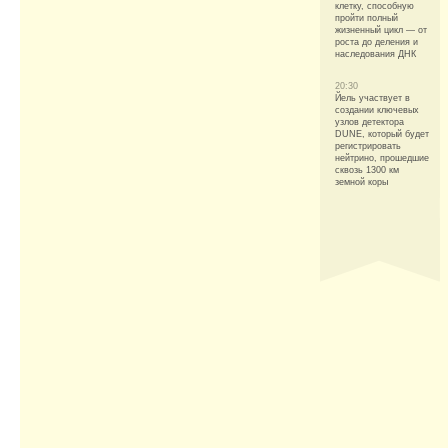
клетку, способную
пройти полный
жизненный цикл — от
роста до деления и
наследования ДНК
20:30
Йель участвует в
создании ключевых
узлов детектора
DUNE, который будет
регистрировать
нейтрино, прошедшие
сквозь 1300 км
земной коры