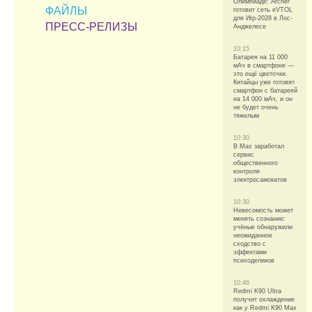
Олимпиаде: Archer
ФАЙЛЫ
готовит сеть eVTOL
для Игр-2028 в Лос-
ПРЕСС-РЕЛИЗЫ
Анджелесе
10:15
Батарея на 11 000
мАч в смартфоне —
это ещё цветочки.
Китайцы уже готовят
смартфон с батареей
на 14 000 мАч, и он
не будет очень
тяжелым
10:30
В Max заработал
сервис
общественного
контроля
электросамокатов
10:30
Невесомость может
менять сознание:
учёные обнаружили
неожиданное
сходство с
эффектами
психоделиков
10:46
Redmi K90 Ultra
получит охлаждение
как у Redmi K90 Max