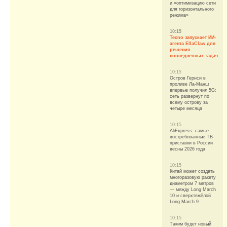
и «оптимизацию сети
для горизонтального
режима»
10:15
Tecno запускает ИИ-
агента EllaClaw для
решения
повседневных задач
10:15
Остров Гернси в
проливе Ла-Манш
впервые получил 5G:
сеть развернут по
всему острову за
четыре месяца
10:15
AliExpress: самые
востребованные ТВ-
приставки в России
весны 2026 года
10:15
Китай может создать
многоразовую ракету
диаметром 7 метров
— между Long March
10 и сверхтяжёлой
Long March 9
10:15
Таким будет новый