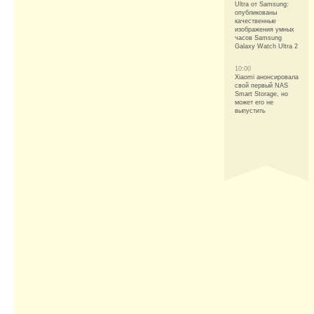
Ultra от Samsung:
опубликованы
качественные
изображения умных
часов Samsung
Galaxy Watch Ultra 2
10:00
Xiaomi анонсировала
свой первый NAS
Smart Storage, но
может его не
выпустить