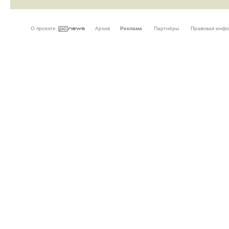
О проекте
Архив
Реклама
Партнёры
Правовая инф