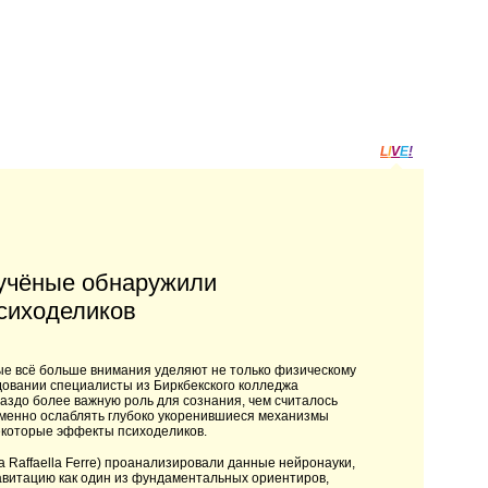
L
I
V
E
!
 учёные обнаружили
сиходеликов
ые всё больше внимания уделяют не только физическому
едовании специалисты из Биркбекского колледжа
аздо более важную роль для сознания, чем считалось
еменно ослаблять глубоко укоренившиеся механизмы
екоторые эффекты психоделиков.
 Raffaella Ferre) проанализировали данные нейронауки,
авитацию как один из фундаментальных ориентиров,