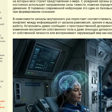
на которых мозг строит представление о мире. С рождения органы 
постоянно используют направление силы тяжести, помогая определ
движение. В терминах современной нейронауки это один из базовых
при формировании сознания.
е
ый
В невесомости сигналы внутреннего уха перестают соответствоват
конфликт между информацией от органов равновесия, зрения и мышц
нкой
работу. Астронавты давно сообщают о пространственной дезориент
изменении восприятия собственного тела и даже эпизодах деперсо
от собственной личности или воспринимает окружающий мир как не
а,
 ПК
етьем
овые
ами
100
сии
Т-
ожет
е:
жили