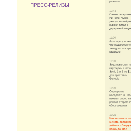
режима»
ПРЕСС-РЕЛИЗЫ
10:46
Самые передовы
ИИ-чипы Nvidia
уходят на «чёрн
рынок» Китая с
двукратной наце
11:00
Asus предсказал
что подорожание
замедлится в тр
квартале
11:00
Sega выпустит н
картриджи с игр
Sonic 1 и 2 по $
для приставки
Genesis
11:00
Серверы не
молодеют: в Рос
взлетел спрос на
ремонт старого И
оборудования
10:30
Невесомость м
менять сознани
учёные обнару
неожиданное