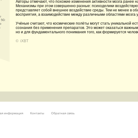
Авторы отмечают, что похожие изменения активности мозга ранее 
Механизмы при этом совершенно разные: психоделики воздействую
представляет собой внешнее воздействие среды. Тем не менее в о
восприятия, а взаимодействие между различными областями мозга 
ш
 5G:
Учёные считают, что космические полёты могут стать уникальной е
о
сознания без применения препаратов. Это может оказаться важным 
а
но и для фундаментального понимания того, как формируется челов
©
iXBT
ая информация
Контакты
Обратная связь