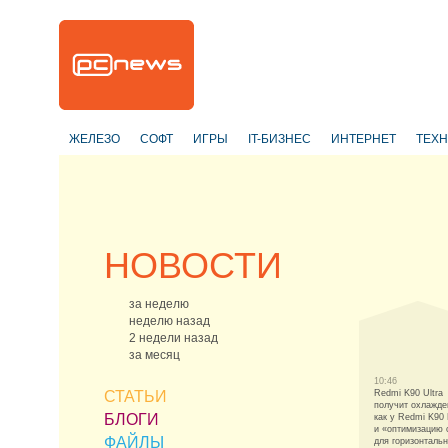
ЖЕЛЕЗО
СОФТ
ИГРЫ
IT-БИЗНЕС
ИНТЕРНЕТ
ТЕХ
НОВОСТИ
за неделю
неделю назад
2 недели назад
за месяц
10:46
СТАТЬИ
Redmi K90 Ultra
получит охлажде
БЛОГИ
как у Redmi K90
и «оптимизацию 
ФАЙЛЫ
для горизонтальн