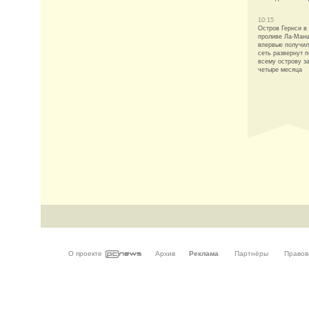
10:15
Остров Гернси в
проливе Ла-Ман
впервые получил
сеть развернут п
всему острову з
четыре месяца
О проекте
Архив
Реклама
Партнёры
Правов