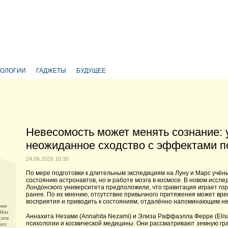
НОЛОГИИ
ГАДЖЕТЫ
БУДУЩЕЕ
Невесомость может менять сознание:
неожиданное сходство с эффектами п
24.06.2026 10:30
По мере подготовки к длительным экспедициям на Луну и Марс учён
состоянию астронавтов, но и работе мозга в космосе. В новом иссл
Лондонского университета предположили, что гравитация играет гор
ранее. По их мнению, отсутствие привычного притяжения может вр
восприятия и приводить к состояниям, отдалённо напоминающим н
ние
 Max
Аннахита Незами (Annahita Nezami) и Элиза Раффаэлла Ферре (Elisa
сети
психологии и космической медицины. Они рассматривают земную гр
ого