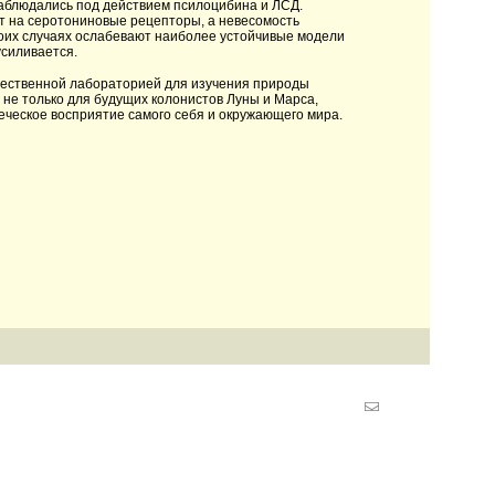
наблюдались под действием псилоцибина и ЛСД.
т на серотониновые рецепторы, а невесомость
боих случаях ослабевают наиболее устойчивые модели
усиливается.
стественной лабораторией для изучения природы
не только для будущих колонистов Луны и Марса,
еческое восприятие самого себя и окружающего мира.