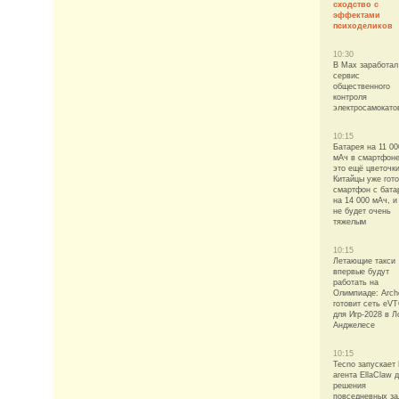
сходство с
эффектами
психоделиков
10:30
В Max заработал
сервис
общественного
контроля
электросамокато
10:15
Батарея на 11 00
мАч в смартфон
это ещё цветочки
Китайцы уже гот
смартфон с бата
на 14 000 мАч, и
не будет очень
тяжелым
10:15
Летающие такси
впервые будут
работать на
Олимпиаде: Arch
готовит сеть eV
для Игр-2028 в Л
Анджелесе
10:15
Tecno запускает
агента EllaClaw 
решения
повседневных за