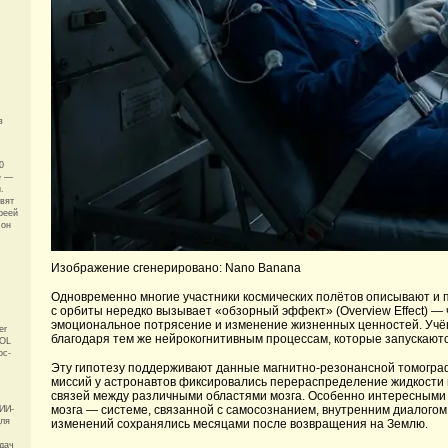
в
0
е —
.
овят
реей
 он
Изображение сгенерировано: Nano Banana
Одновременно многие участники космических полётов описывают и
с орбиты нередко вызывает «обзорный эффект» (Overview Effect) — ч
эмоциональное потрясение и изменение жизненных ценностей. Учён
er
благодаря тем же нейрокогнитивным процессам, которые запускаютс
TOL
ос-
Эту гипотезу поддерживают данные магнитно-резонансной томогра
миссий у астронавтов фиксировались перераспределение жидкости 
связей между различными областями мозга. Особенно интересными 
мозга — системе, связанной с самосознанием, внутренним диалогом
 ИИ-
для
изменений сохранялись месяцами после возвращения на Землю.
дач